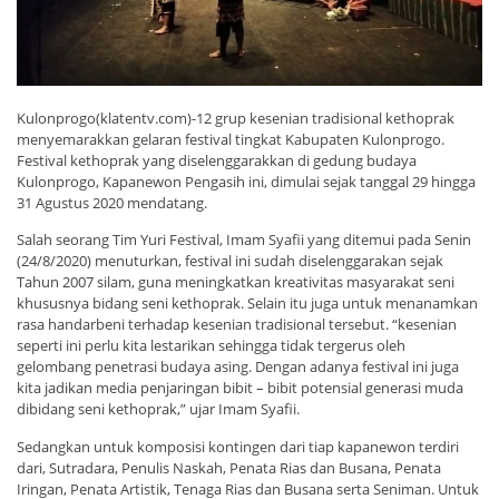
Kulonprogo(klatentv.com)-12 grup kesenian tradisional kethoprak
menyemarakkan gelaran festival tingkat Kabupaten Kulonprogo.
Festival kethoprak yang diselenggarakkan di gedung budaya
Kulonprogo, Kapanewon Pengasih ini, dimulai sejak tanggal 29 hingga
31 Agustus 2020 mendatang.
Salah seorang Tim Yuri Festival, Imam Syafii yang ditemui pada Senin
(24/8/2020) menuturkan, festival ini sudah diselenggarakan sejak
Tahun 2007 silam, guna meningkatkan kreativitas masyarakat seni
khususnya bidang seni kethoprak. Selain itu juga untuk menanamkan
rasa handarbeni terhadap kesenian tradisional tersebut. “kesenian
seperti ini perlu kita lestarikan sehingga tidak tergerus oleh
gelombang penetrasi budaya asing. Dengan adanya festival ini juga
kita jadikan media penjaringan bibit – bibit potensial generasi muda
dibidang seni kethoprak,” ujar Imam Syafii.
Sedangkan untuk komposisi kontingen dari tiap kapanewon terdiri
dari, Sutradara, Penulis Naskah, Penata Rias dan Busana, Penata
Iringan, Penata Artistik, Tenaga Rias dan Busana serta Seniman. Untuk