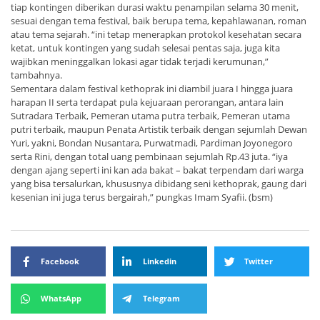
tiap kontingen diberikan durasi waktu penampilan selama 30 menit,
sesuai dengan tema festival, baik berupa tema, kepahlawanan, roman
atau tema sejarah. “ini tetap menerapkan protokol kesehatan secara
ketat, untuk kontingen yang sudah selesai pentas saja, juga kita
wajibkan meninggalkan lokasi agar tidak terjadi kerumunan,”
tambahnya.
Sementara dalam festival kethoprak ini diambil juara I hingga juara
harapan II serta terdapat pula kejuaraan perorangan, antara lain
Sutradara Terbaik, Pemeran utama putra terbaik, Pemeran utama
putri terbaik, maupun Penata Artistik terbaik dengan sejumlah Dewan
Yuri, yakni, Bondan Nusantara, Purwatmadi, Pardiman Joyonegoro
serta Rini, dengan total uang pembinaan sejumlah Rp.43 juta. “iya
dengan ajang seperti ini kan ada bakat – bakat terpendam dari warga
yang bisa tersalurkan, khususnya dibidang seni kethoprak, gaung dari
kesenian ini juga terus bergairah,” pungkas Imam Syafii. (bsm)
Facebook
Linkedin
Twitter
WhatsApp
Telegram