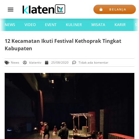
BELANJA
NEWS
VIDEO
EVENT
KULINER
WISATA
KARIR
S
12 Kecamatan Ikuti Festival Kethoprak Tingkat
Kabupaten
News
klatentv
25/08/2020
Tidak ada komentar