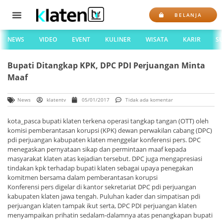
BELANJA
NEWS
VIDEO
EVENT
KULINER
WISATA
KARIR
S
Bupati Ditangkap KPK, DPC PDI Perjuangan Minta
Maaf
News
klatentv
05/01/2017
Tidak ada komentar
kota_pasca bupati klaten terkena operasi tangkap tangan (OTT) oleh
komisi pemberantasan korupsi (KPK) dewan perwakilan cabang (DPC)
pdi perjuangan kabupaten klaten menggelar konferensi pers. DPC
menegaskan pernyataan sikap dan permintaan maaf kepada
masyarakat klaten atas kejadian tersebut. DPC juga mengapresiasi
tindakan kpk terhadap bupati klaten sebagai upaya penegakan
komitmen bersama dalam pemberantasan korupsi
Konferensi pers digelar di kantor sekretariat DPC pdi perjuangan
kabupaten klaten jawa tengah. Puluhan kader dan simpatisan pdi
perjuangan klaten tampak ikut serta, DPC PDI perjuangan klaten
menyampaikan prihatin sedalam-dalamnya atas penangkapan bupati