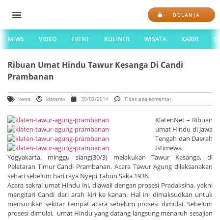
BELANJA
NEWS
VIDEO
EVENT
KULINER
WISATA
KARIR
S
Ribuan Umat Hindu Tawur Kesanga Di Candi
Prambanan
News
klatentv
30/03/2014
Tidak ada komentar
KlatenNet – Ribuan
umat Hindu di Jawa
Tengah dan Daerah
Istimewa
Yogyakarta, minggu siang(30/3) melakukan Tawur Kesanga, di
Pelataran Timur Candi Prambanan. Acara Tawur Agung dilaksanakan
sehari sebelum hari raya Nyepi Tahun Saka 1936.
Acara sakral umat Hindu ini, diawali dengan prosesi Pradaksina, yakni
mengitari Candi dari arah kiri ke kanan. Hal ini dimaksudkan untuk
mensucikan sekitar tempat acara sebelum prosesi dimulai. Sebelum
prosesi dimulai, umat Hindu yang datang langsung menaruh sesajian