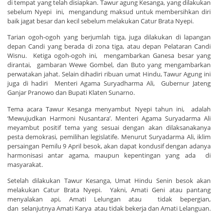
di tempat yang telah disiapkan. Tawur agung Kesanga, yang dilakukan
sebelum Nyepi ini, mengandung maksud untuk membersihkan diri
baik jagat besar dan kecil sebelum melakukan Catur Brata Nyepi.
Tarian ogoh-ogoh yang berjumlah tiga, juga dilakukan di lapangan
depan Candi yang berada di zona tiga, atau depan Pelataran Candi
Wisnu. Ketiga ogoh-ogoh ini, mengambarkan Ganesa besar yang
dirantai, gambaran Wewe Gombel, dan Buto yang mengambarkan
perwatakan jahat. Selain dihadiri ribuan umat Hindu, Tawur Agung ini
juga di hadiri Menteri Agama Suryadharma Ali, Gubernur Jateng
Ganjar Pranowo dan Bupati Klaten Sunarno.
Tema acara Tawur Kesanga menyambut Nyepi tahun ini, adalah
‘Mewujudkan Harmoni Nusantara’. Menteri Agama Suryadarma Ali
meyambut positif tema yang sesuai dengan akan dilaksanakanya
pesta demokrasi, pemilihan legislatife. Menurut Suryadarma Ali, iklim
persaingan Pemilu 9 April besok, akan dapat kondusif dengan adanya
harmonisasi antar agama, maupun kepentingan yang ada di
masyarakat.
Setelah dilakukan Tawur Kesanga, Umat Hindu Senin besok akan
melakukan Catur Brata Nyepi. Yakni, Amati Geni atau pantang
menyalakan api, Amati Lelungan atau tidak bepergian,
dan selanjutnya Amati Karya atau tidak bekerja dan Amati Lelanguan.