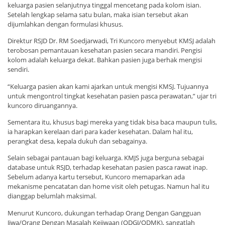
keluarga pasien selanjutnya tinggal mencetang pada kolom isian.
Setelah lengkap selama satu bulan, maka isian tersebut akan
dijumlahkan dengan formulasi khusus.
Direktur RSJD Dr. RM Soedjarwadi, Tri Kuncoro menyebut KMSJ adalah
terobosan pemantauan kesehatan pasien secara mandiri. Pengisi
kolom adalah keluarga dekat. Bahkan pasien juga berhak mengisi
sendiri.
“Keluarga pasien akan kami ajarkan untuk mengisi KMSJ. Tujuannya
untuk mengontrol tingkat kesehatan pasien pasca perawatan,” ujar tri
kuncoro diruangannya.
Sementara itu, khusus bagi mereka yang tidak bisa baca maupun tulis,
ia harapkan kerelaan dari para kader kesehatan. Dalam hal itu,
perangkat desa, kepala dukuh dan sebagainya.
Selain sebagai pantauan bagi keluarga. KMJS juga berguna sebagai
database untuk RSJD, terhadap kesehatan pasien pasca rawat inap.
Sebelum adanya kartu tersebut, Kuncoro memaparkan ada
mekanisme pencatatan dan home visit oleh petugas. Namun hal itu
dianggap belumlah maksimal.
Menurut Kuncoro, dukungan terhadap Orang Dengan Gangguan
Jiwa/Orang Dengan Masalah Kejiwaan (ODGJ/ODMK), sangatlah