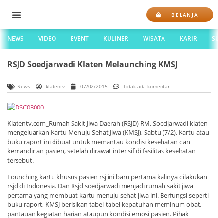
BELANJA
NEWS
VIDEO
EVENT
KULINER
WISATA
KARIR
S
RSJD Soedjarwadi Klaten Melaunching KMSJ
News
klatentv
07/02/2015
Tidak ada komentar
Klatentv.com_Rumah Sakit Jiwa Daerah (RSJD) RM. Soedjarwadi klaten
mengeluarkan Kartu Menuju Sehat Jiwa (KMSJ), Sabtu (7/2). Kartu atau
buku raport ini dibuat untuk memantau kondisi kesehatan dan
kemandirian pasien, setelah dirawat intensif di fasilitas kesehatan
tersebut.
Lounching kartu khusus pasien rsj ini baru pertama kalinya dilakukan
rsjd di Indonesia. Dan Rsjd soedjarwadi menjadi rumah sakit jiwa
pertama yang membuat kartu menuju sehat jiwa ini. Berfungsi seperti
buku raport, KMSJ berisikan tabel-tabel kepatuhan meminum obat,
pantauan kegiatan harian ataupun kondisi emosi pasien. Pihak