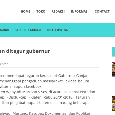
HOME
TOKO
REDAKSI
INFORMASI
CONTACT
KARIR
SUARA PEMBACA
INFO LIPUTAN
en ditegur gubernur
entar
mas mendapat teguran keras dari Gubernur Ganjar
if menanggapi pengaduan masyarakat, akibat belum
witter, maupun facebook.
n Wahyudi Martono S.Sos, di acara asistensi PPID dan
il (Disdukcapil) Klaten (Rabu,20/01/2016). Teguran
ntikan penjabat bupati klaten di semarang beberapa
Wahyudi Martono, Kasubag Dokumentasi dan Publikasi