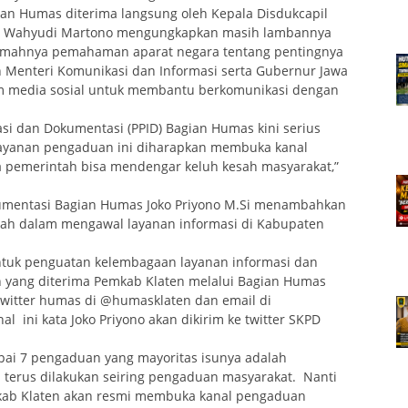
gian Humas diterima langsung oleh Kepala Disdukcapil
at. Wahyudi Martono mengungkapkan masih lambannya
emahnya pemahaman aparat negara tentang pentingnya
ah Menteri Komunikasi dan Informasi serta Gubernur Jawa
kum media sosial untuk membantu berkomunikasi dengan
asi dan Dokumentasi (PPID) Bagian Humas kini serius
ayanan pengaduan ini diharapkan membuka kanal
ga pemerintah bisa mendengar keluh kesah masyarakat,”
kumentasi Bagian Humas Joko Priyono M.Si menambahkan
intah dalam mengawal layanan informasi di Kabupaten
untuk penguatan kelembagaan layanan informasi dan
 yang diterima Pemkab Klaten melalui Bagian Humas
 twitter humas di @humasklaten dan email di
l ini kata Joko Priyono akan dikirim ke twitter SKPD
ai 7 pengaduan yang mayoritas isunya adalah
ni terus dilakukan seiring pengaduan masyarakat. Nanti
mkab Klaten akan resmi membuka kanal pengaduan