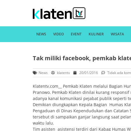
NEWS
VIDEO
EVENT
KULINER
WISATA
Tak miliki facebook, pemkab klat
News
klatentv
20/01/2016
Tidak ada kom
Klatentv.com__ Pemkab Klaten melalui Bagian Hu
Pranowo. Pemkab Klaten dinilai kurang respons
adanya kanal komunikasi pejabat publik seperti t
Demikian diungkapkan Kepala Bagian Humas Klate
Pengaduan di Dinas Kependudukan dan Catatan Sip
tersebut di sampaikan ganjar langsung saat pela
waktu lalu.
Tim asisten asistensi terdiri dari Kabag Humas 