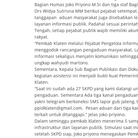
Bagian Humas Joko Priyono M.Si dan tiga staf Ba
Drs Widya Sutrisna MM berikut pejabat setemp
tanggapan aduan masyarakat juga disebabkan l
layanan informasi publik. Padahal sesuai perint
Tengah, setiap pejabat publik wajib memiliki a
rakyat.
“Pemkab Klaten melalui Pejabat Pengelola Inform
menggodok rancangan pengaduan masyarakat. L
informasi sekaligus menjalin komunikasi sehing
ungkap wahyudi martono.
Sementara, Kepala Sub Bagian Publikasi dan Do
kegiatan asistensi ini menjadi bukti kuat Pemer
Klaten.
“Saat ini sudah ada 27 SKPD yang kami datangi 
pengaduan. Sementara Ada tiga kanal pengaduan
yakni telegram berkoneksi SMS lapor gub Jateng,
ppidklaten@gmail.com. Pesan aduan dari tiga kana
terkait untuk ditanggapi.” Jelas joko priyono.
Dalam seminggu pemkab klaten menerima 5 samp
infrastruktur dan layanan publik. Simulasi saat i
setelah SKPD siap, Joko priyono menegaskan Pe