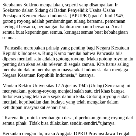
Stephanus Sukirno mengatakan, seperti yang disampaikan Ir
Soekarno dalam Sidang di Badan Penyelidik Usaha-Usaha
Persiapan Kemerdekaan Indonesia (BPUPKI) pada1 Juni 1945,
gotong royong adalah pembantingan tulang bersama, pemerasan
keringat bersama, perjuangan bantu-membantu bersama. Amal
semua buat kepentingan semua, keringat semua buat kebahagiaan
semua.
”Pancasila merupakan prinsip yang penting bagi Negara Kesatuan
Republik Indonesia. Bung Karno menilai bahwa Pancasila bila
diperas menjadi satu adalah gotong royong. Maka gotong royong itu
penting dan akan selalu relevan di segala zaman. Kita harus saling
membantu dalam membangun masyarakat Indonesia dan menjaga
Negara Kesatuan Republik Indonesia,” katanya.
Mantan Rektor Universitas 17 Agustus 1945 (Untag) Semarang ini
menyatakan, gotong-royong menjadi salah satu ciri khas bangsa
Indonesia yang telah ada sejak dahulu kala. Gotong-royong sudah
menjadi kepribadian dan budaya yang telah mengakar dalam
kehidupan masyarakat sehari-hari.
“Karena itu, untuk membangun desa, diperlukan gotong royong dari
semua pihak. Tidak bisa dilakukan sendiri-sendiri,”ujarnya.
Berkaitan dengan itu, maka Anggota DPRD Provinsi Jawa Tengah