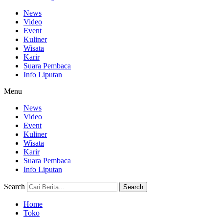
News
Video
Event
Kuliner
Wisata
Karir
Suara Pembaca
Info Liputan
Menu
News
Video
Event
Kuliner
Wisata
Karir
Suara Pembaca
Info Liputan
Search
Search
Home
Toko