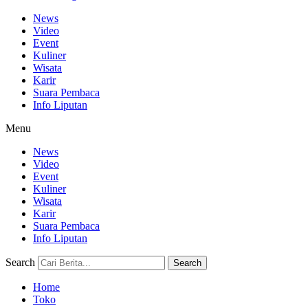
News
Video
Event
Kuliner
Wisata
Karir
Suara Pembaca
Info Liputan
Menu
News
Video
Event
Kuliner
Wisata
Karir
Suara Pembaca
Info Liputan
Search
Search
Home
Toko