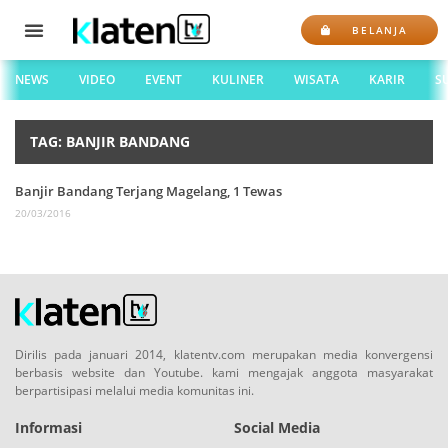
BELANJA
NEWS
VIDEO
EVENT
KULINER
WISATA
KARIR
S
TAG: BANJIR BANDANG
Banjir Bandang Terjang Magelang, 1 Tewas
20/03/2016
Dirilis pada januari 2014, klatentv.com merupakan media konvergensi
berbasis website dan Youtube. kami mengajak anggota masyarakat
berpartisipasi melalui media komunitas ini.
Informasi
Social Media