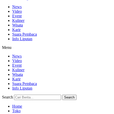
News
Video
Event
Kuliner
Wisata
Karir
Suara Pembaca
Info Liputan
Menu
News
Video
Event
Kuliner
Wisata
Karir
Suara Pembaca
Info Liputan
Search
Search
Home
Toko