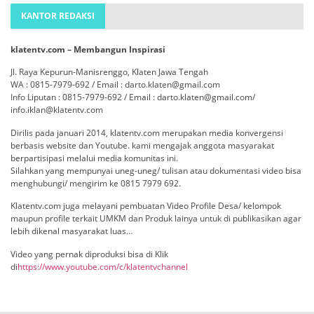
KANTOR REDAKSI
klatentv.com – Membangun Inspirasi
Jl. Raya Kepurun-Manisrenggo, Klaten Jawa Tengah
WA : 0815-7979-692 / Email : darto.klaten@gmail.com
Info Liputan : 0815-7979-692 / Email : darto.klaten@gmail.com/
info.iklan@klatentv.com
Dirilis pada januari 2014, klatentv.com merupakan media konvergensi
berbasis website dan Youtube. kami mengajak anggota masyarakat
berpartisipasi melalui media komunitas ini.
Silahkan yang mempunyai uneg-uneg/ tulisan atau dokumentasi video bisa
menghubungi/ mengirim ke 0815 7979 692.
Klatentv.com juga melayani pembuatan Video Profile Desa/ kelompok
maupun profile terkait UMKM dan Produk lainya untuk di publikasikan agar
lebih dikenal masyarakat luas…
Video yang pernak diproduksi bisa di Klik
di
https://www.youtube.com/c/klatentvchannel