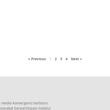
« Previous
1
2
3
4
Next »
n media konvergensi berbasis
arakat berpartisipasi melalui