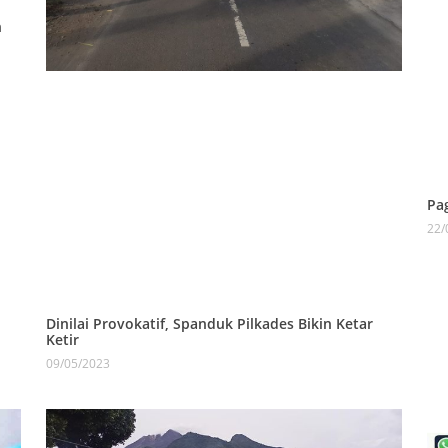
n
Pa
22/
Dinilai Provokatif, Spanduk Pilkades Bikin Ketar
Ketir
09/05/2023