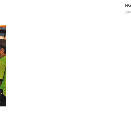
NG
29/