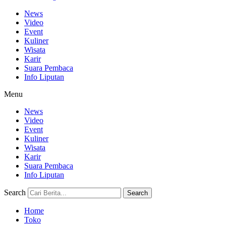
News
Video
Event
Kuliner
Wisata
Karir
Suara Pembaca
Info Liputan
Menu
News
Video
Event
Kuliner
Wisata
Karir
Suara Pembaca
Info Liputan
Search
Search
Home
Toko