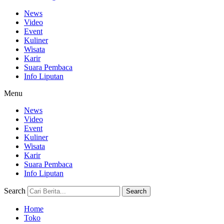
News
Video
Event
Kuliner
Wisata
Karir
Suara Pembaca
Info Liputan
Menu
News
Video
Event
Kuliner
Wisata
Karir
Suara Pembaca
Info Liputan
Search
Search
Home
Toko