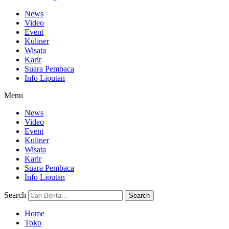
News
Video
Event
Kuliner
Wisata
Karir
Suara Pembaca
Info Liputan
Menu
News
Video
Event
Kuliner
Wisata
Karir
Suara Pembaca
Info Liputan
Search
Search
Home
Toko