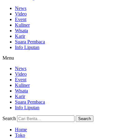
News
Video
Event
Kuliner
Wisata
Karir
Suara Pembaca
Info Liputan
Menu
News
Video
Event
Kuliner
Wisata
Karir
Suara Pembaca
Info Liputan
Search
Search
Home
Toko