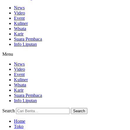
News
Video
Event
Kuliner
Wisata
Karir
Suara Pembaca
Info Liputan
Menu
News
Video
Event
Kuliner
Wisata
Karir
Suara Pembaca
Info Liputan
Search
Search
Home
Toko