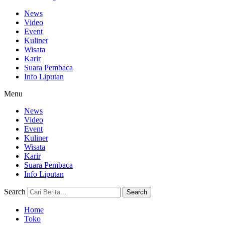
News
Video
Event
Kuliner
Wisata
Karir
Suara Pembaca
Info Liputan
Menu
News
Video
Event
Kuliner
Wisata
Karir
Suara Pembaca
Info Liputan
Search
Search
Home
Toko