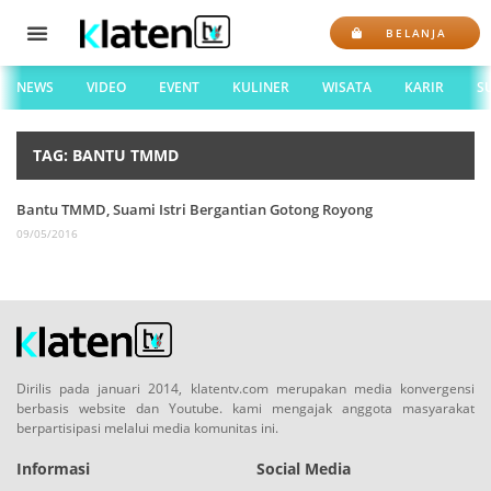
BELANJA
NEWS
VIDEO
EVENT
KULINER
WISATA
KARIR
S
TAG: BANTU TMMD
Bantu TMMD, Suami Istri Bergantian Gotong Royong
09/05/2016
Dirilis pada januari 2014, klatentv.com merupakan media konvergensi
berbasis website dan Youtube. kami mengajak anggota masyarakat
berpartisipasi melalui media komunitas ini.
Informasi
Social Media