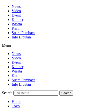
News
Video
Event
Kuliner
Wisata
Karir
Suara Pembaca
Info Liputan
Menu
News
Video
Event
Kuliner
Wisata
Karir
Suara Pembaca
Info Liputan
Search
Search
Home
Toko