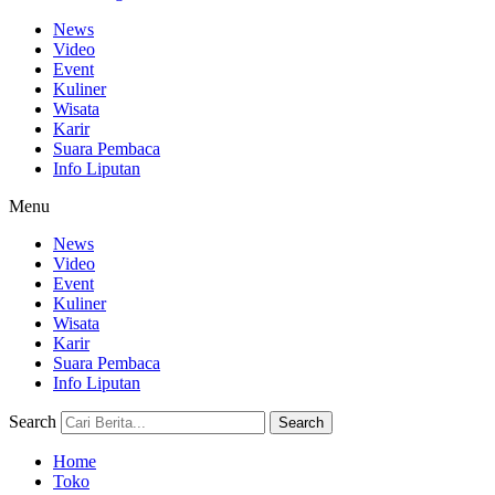
News
Video
Event
Kuliner
Wisata
Karir
Suara Pembaca
Info Liputan
Menu
News
Video
Event
Kuliner
Wisata
Karir
Suara Pembaca
Info Liputan
Search
Search
Home
Toko