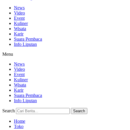
News
Video
Event
Kuliner
Wisata
Karir
Suara Pembaca
Info Liputan
Menu
News
Video
Event
Kuliner
Wisata
Karir
Suara Pembaca
Info Liputan
Search
Search
Home
Toko