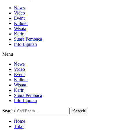
News
Video
Event
Kuliner
Wisata
Karir
Suara Pembaca
Info Liputan
Menu
News
Video
Event
Kuliner
Wisata
Karir
Suara Pembaca
Info Liputan
Search
Search
Home
Toko