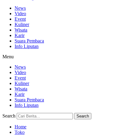
News
Video
Event
Kuliner
Wisata
Karir
Suara Pembaca
Info Liputan
Menu
News
Video
Event
Kuliner
Wisata
Karir
Suara Pembaca
Info Liputan
Search
Search
Home
Toko