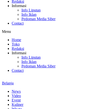
Redaksi
Informasi
Info Liputan
Info Iklan
Pedoman Media Siber
Contact
Menu
Home
Toko
Redaksi
Informasi
Info Liputan
Info Iklan
Pedoman Media Siber
Contact
Belanja
News
Video
Event
Kuliner
Wisata