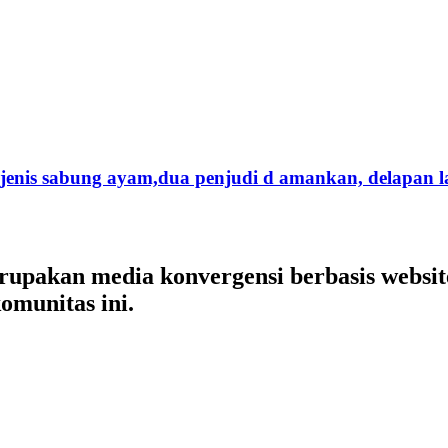
jenis sabung ayam,dua penjudi d amankan, delapan l
merupakan media konvergensi berbasis websi
omunitas ini.