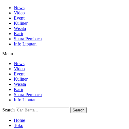
News
Video
Event
Kuliner
Wisata
Karir
Suara Pembaca
Info Liputan
Menu
News
Video
Event
Kuliner
Wisata
Karir
Suara Pembaca
Info Liputan
Search
Search
Home
Toko