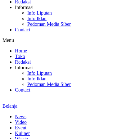
Redaksi
Informasi
Info Liputan
Info Iklan
Pedoman Media Siber
Contact
Menu
Home
Toko
Redaksi
Informasi
Info Liputan
Info Iklan
Pedoman Media Siber
Contact
Belanja
News
Video
Event
Kuliner
Wisata