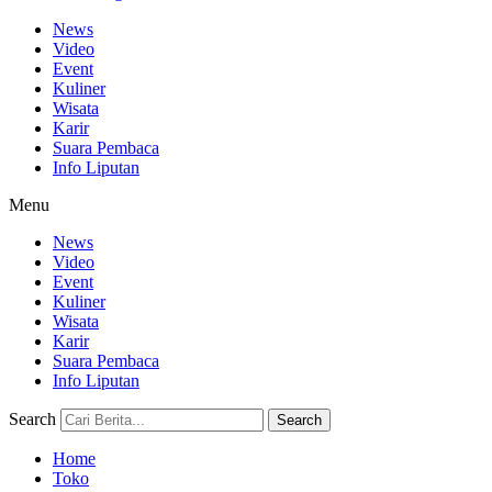
News
Video
Event
Kuliner
Wisata
Karir
Suara Pembaca
Info Liputan
Menu
News
Video
Event
Kuliner
Wisata
Karir
Suara Pembaca
Info Liputan
Search
Search
Home
Toko