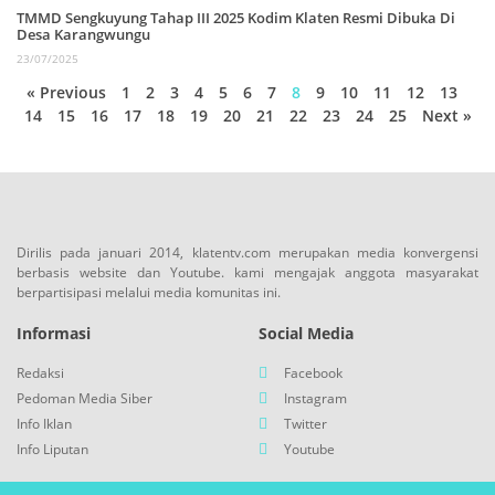
TMMD Sengkuyung Tahap III 2025 Kodim Klaten Resmi Dibuka Di
Desa Karangwungu
23/07/2025
« Previous
1
2
3
4
5
6
7
8
9
10
11
12
13
14
15
16
17
18
19
20
21
22
23
24
25
Next »
Dirilis pada januari 2014, klatentv.com merupakan media konvergensi
berbasis website dan Youtube. kami mengajak anggota masyarakat
berpartisipasi melalui media komunitas ini.
Informasi
Social Media
Redaksi
Facebook
Pedoman Media Siber
Instagram
Info Iklan
Twitter
Info Liputan
Youtube