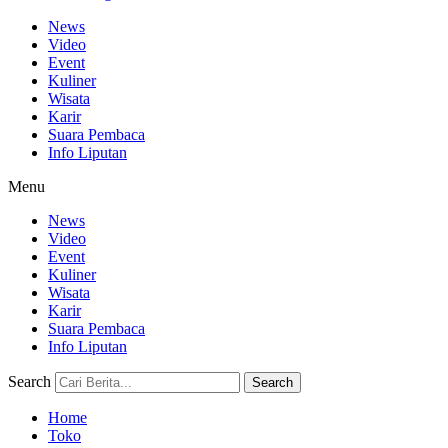
News
Video
Event
Kuliner
Wisata
Karir
Suara Pembaca
Info Liputan
Menu
News
Video
Event
Kuliner
Wisata
Karir
Suara Pembaca
Info Liputan
Search
Search
Home
Toko