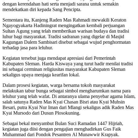
dengan kerendahan hati serta menjadi sarana untuk semakin
mendekatkan diri kepada Sang Pencipta.
Sementara itu, Kanjeng Raden Mas Rahmadi mewakili
Keraton
Ngayogyakarta Hadiningrat
mengingatkan kembali perjuangan
Sultan Agung
yang telah memberikan warisan budaya dan tradisi
luhur bagi masyarakat. Tradisi sadranan yang digelar di Masjid
Kagungan Dalem Sambisari disebut sebagai wujud penghormatan
terhadap jasa para leluhur.
Kegiatan tersebut juga mendapat apresiasi dari Pemerintah
Kabupaten Sleman.
Harda Kiswaya
yang turut hadir menilai tradisi
ini sebagai cerminan religiusitas masyarakat Kabupaten Sleman
sekaligus upaya menjaga kearifan lokal.
Dalam prosesi kegiatan, warga bersama tokoh masyarakat
melakukan tabur bunga sebagai simbol mengharumkan nama para
leluhur yang telah wafat. Di antaranya ulama penyebar agama Islam,
salah satunya Raden Mas Kyai Chasan Bisri atau Kyai Muhsin
Besari, putra Kyai Nur Iman dari Mlangi sekaligus adik Raden Mas
Kyai Mursodo dari Dusun Plosokuning.
Sebagai bekal menyambut Bulan Suci Ramadan 1447 Hijriah,
kegiatan juga diisi dengan pengajian menghadirkan Gus Faik
Muhammad dari
Pondok Pesantren Al Munawwir Krapyak
.