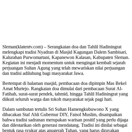
Sleman(klatentv.com) – Serangkaian doa dan Tahlil Hadiningrat
melengkapi tradisi Nyadran di
Masjid Kagungan Dalem Sambisari
,
Kalurahan Purwomartani, Kapanewon Kalasan, Kabupaten Sleman.
Kegiatan ini menjadi momentum untuk mengingat kembali sejarah
perjuangan Sultan Agung yang telah mewariskan nilai perjuangan
dan tradisi adiluhung bagi masyarakat Jawa.
Bertempat di halaman masjid, pembacaan doa dipimpin Mas Bekel
Amat Murtejo. Rangkaian doa dimulai dari pembacaan Surat Al-
Fatihah, surat-surat pendek, tahmid, hingga Tahlil Hadiningrat yang
diikuti seluruh warga dan tokoh masyarakat sejak pagi hari.
Dalam sambutan tertulis
Sri Sultan Hamengkubuwono X
yang
dibacakan Staf Ahli Gubernur DIY, Faisol Muslim, disampaikan
bahwa tradisi sadranan merupakan warisan positif yang perlu dijaga
dan dilestarikan oleh generasi mendatang. Tradisi ini dinilai sebagai
bentuk rasa syukur atas anugerah Tuhan, yang harus dirayakan