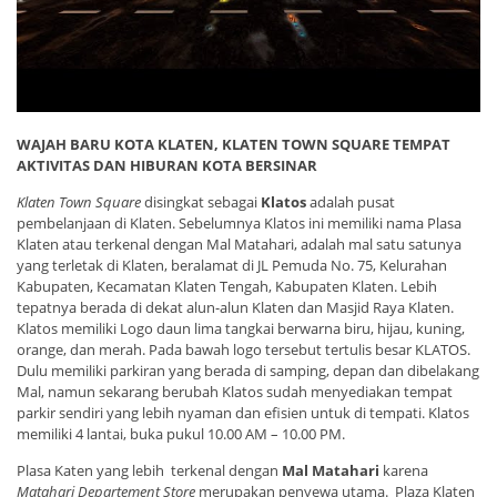
WAJAH BARU KOTA KLATEN, KLATEN TOWN SQUARE TEMPAT
AKTIVITAS DAN HIBURAN KOTA BERSINAR
Klaten Town Square
disingkat sebagai
Klatos
adalah pusat
pembelanjaan di Klaten. Sebelumnya Klatos ini memiliki nama Plasa
Klaten atau terkenal dengan Mal Matahari, adalah mal satu satunya
yang terletak di Klaten, beralamat di JL Pemuda No. 75, Kelurahan
Kabupaten, Kecamatan Klaten Tengah, Kabupaten Klaten. Lebih
tepatnya berada di dekat alun-alun Klaten dan Masjid Raya Klaten.
Klatos memiliki Logo daun lima tangkai berwarna biru, hijau, kuning,
orange, dan merah. Pada bawah logo tersebut tertulis besar KLATOS.
Dulu memiliki parkiran yang berada di samping, depan dan dibelakang
Mal, namun sekarang berubah Klatos sudah menyediakan tempat
parkir sendiri yang lebih nyaman dan efisien untuk di tempati. Klatos
memiliki 4 lantai, buka pukul 10.00 AM – 10.00 PM.
Plasa Katen yang lebih terkenal dengan
Mal Matahari
karena
Matahari Departement Store
merupakan penyewa utama. Plaza Klaten