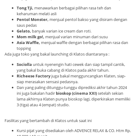
Tong Tji,
menawarkan berbagai pilihan rasa teh dan
keharuman melati asli
Pentol Monster,
menjual pentol bakso yang disiram dengan
saus pedas
Gelato,
banyak varian ice cream dan roti.
Mom milk go!,
menjual varian minuman dari susu
Asia Waffle,
menjual waffle dengan berbagai pilihan rasa dan
topping
Ada juga toko yang bakal launching di Klatos diantaranya :
Sociolla
untuk nyenengin hati cewek dan siap tampil cantik,
yang bakal buka cabang di Klatos pada akhir tahun.
Richeese Factory
juga bakal mengguncangkan Klaten, siap-
siap merasakan sensasi pedasnya.
Dan yang paling ditunggu-tunggu diprediksi akhir tahun 2024
ini juga bakalan hadir
bioskop (cinema XXI)
setelah sekian
lama akhirnya Klaten punya bioskop lagi, diperkirakan memiliki
3 (tiga) atau 4 (empat) studio.
Fasilitas yang bertambah di Klatos untuk saat ini
Kursi pijat yang disediakan oleh ADVENCE RELAX & CO. Htm Rp.