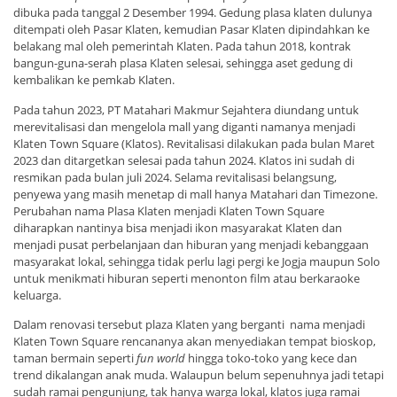
dibuka pada tanggal 2 Desember 1994. Gedung plasa klaten dulunya
ditempati oleh Pasar Klaten, kemudian Pasar Klaten dipindahkan ke
belakang mal oleh pemerintah Klaten. Pada tahun 2018, kontrak
bangun-guna-serah plasa Klaten selesai, sehingga aset gedung di
kembalikan ke pemkab Klaten.
Pada tahun 2023, PT Matahari Makmur Sejahtera diundang untuk
merevitalisasi dan mengelola mall yang diganti namanya menjadi
Klaten Town Square (Klatos). Revitalisasi dilakukan pada bulan Maret
2023 dan ditargetkan selesai pada tahun 2024. Klatos ini sudah di
resmikan pada bulan juli 2024. Selama revitalisasi belangsung,
penyewa yang masih menetap di mall hanya Matahari dan Timezone.
Perubahan nama Plasa Klaten menjadi Klaten Town Square
diharapkan nantinya bisa menjadi ikon masyarakat Klaten dan
menjadi pusat perbelanjaan dan hiburan yang menjadi kebanggaan
masyarakat lokal, sehingga tidak perlu lagi pergi ke Jogja maupun Solo
untuk menikmati hiburan seperti menonton film atau berkaraoke
keluarga.
Dalam renovasi tersebut plaza Klaten yang berganti nama menjadi
Klaten Town Square rencananya akan menyediakan tempat bioskop,
taman bermain seperti
fun world
hingga toko-toko yang kece dan
trend dikalangan anak muda. Walaupun belum sepenuhnya jadi tetapi
sudah ramai pengunjung, tak hanya warga lokal, klatos juga ramai