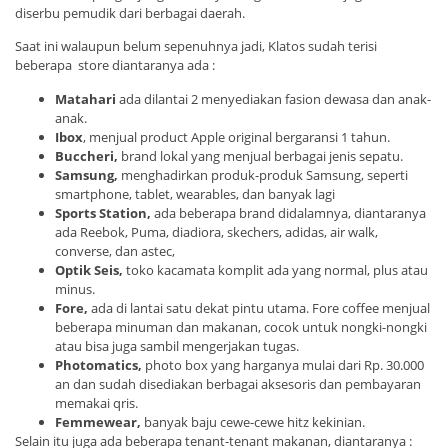
diserbu pemudik dari berbagai daerah.
Saat ini walaupun belum sepenuhnya jadi, Klatos sudah terisi
beberapa store diantaranya ada :
Matahari
ada dilantai 2 menyediakan fasion dewasa dan anak-
anak.
Ibox
, menjual product Apple original bergaransi 1 tahun.
Buccheri,
brand lokal yang menjual berbagai jenis sepatu.
Samsung,
menghadirkan produk-produk Samsung, seperti
smartphone, tablet, wearables, dan banyak lagi
Sports Station,
ada beberapa brand didalamnya, diantaranya
ada Reebok, Puma, diadiora, skechers, adidas, air walk,
converse, dan astec,
Optik Seis,
toko kacamata komplit ada yang normal, plus atau
minus.
Fore,
ada di lantai satu dekat pintu utama. Fore coffee menjual
beberapa minuman dan makanan, cocok untuk nongki-nongki
atau bisa juga sambil mengerjakan tugas.
Photomatics,
photo box yang harganya mulai dari Rp. 30.000
an dan sudah disediakan berbagai aksesoris dan pembayaran
memakai qris.
Femmewear,
banyak baju cewe-cewe hitz kekinian.
Selain itu juga ada beberapa tenant-tenant makanan, diantaranya :