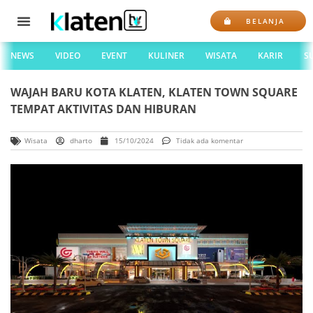
BELANJA
NEWS
VIDEO
EVENT
KULINER
WISATA
KARIR
S
WAJAH BARU KOTA KLATEN, KLATEN TOWN SQUARE
TEMPAT AKTIVITAS DAN HIBURAN
Wisata
dharto
15/10/2024
Tidak ada komentar