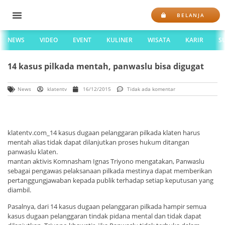
BELANJA
NEWS
VIDEO
EVENT
KULINER
WISATA
KARIR
S
14 kasus pilkada mentah, panwaslu bisa digugat
News
klatentv
16/12/2015
Tidak ada komentar
klatentv.com_14 kasus dugaan pelanggaran pilkada klaten harus
mentah alias tidak dapat dilanjutkan proses hukum ditangan
panwaslu klaten.
mantan aktivis Komnasham Ignas Triyono mengatakan, Panwaslu
sebagai pengawas pelaksanaan pilkada mestinya dapat memberikan
pertanggungjawaban kepada publik terhadap setiap keputusan yang
diambil.
Pasalnya, dari 14 kasus dugaan pelanggaran pilkada hampir semua
kasus dugaan pelanggaran tindak pidana mental dan tidak dapat