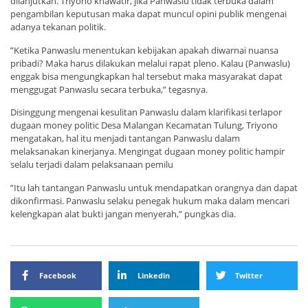
dilanjutkan. Triyono khawatir, jika Panwaslu tidak terbuka dalam
pengambilan keputusan maka dapat muncul opini publik mengenai
adanya tekanan politik.
”Ketika Panwaslu menentukan kebijakan apakah diwarnai nuansa
pribadi? Maka harus dilakukan melalui rapat pleno. Kalau (Panwaslu)
enggak bisa mengungkapkan hal tersebut maka masyarakat dapat
menggugat Panwaslu secara terbuka,” tegasnya.
Disinggung mengenai kesulitan Panwaslu dalam klarifikasi terlapor
dugaan money politic Desa Malangan Kecamatan Tulung, Triyono
mengatakan, hal itu menjadi tantangan Panwaslu dalam
melaksanakan kinerjanya. Mengingat dugaan money politic hampir
selalu terjadi dalam pelaksanaan pemilu
”Itu lah tantangan Panwaslu untuk mendapatkan orangnya dan dapat
dikonfirmasi. Panwaslu selaku penegak hukum maka dalam mencari
kelengkapan alat bukti jangan menyerah,” pungkas dia.
Facebook
Linkedin
Twitter