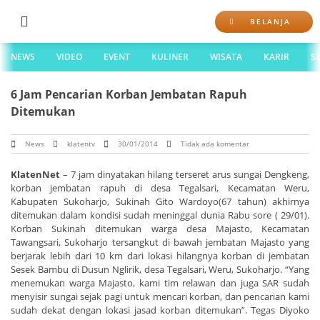
BELANJA
NEWS
VIDEO
EVENT
KULINER
WISATA
KARIR
S
6 Jam Pencarian Korban Jembatan Rapuh
Ditemukan
News
klatentv
30/01/2014
Tidak ada komentar
KlatenNet
– 7 jam dinyatakan hilang terseret arus sungai Dengkeng,
korban jembatan rapuh di desa Tegalsari, Kecamatan Weru,
Kabupaten Sukoharjo, Sukinah Gito Wardoyo(67 tahun) akhirnya
ditemukan dalam kondisi sudah meninggal dunia Rabu sore ( 29/01).
Korban Sukinah ditemukan warga desa Majasto, Kecamatan
Tawangsari, Sukoharjo tersangkut di bawah jembatan Majasto yang
berjarak lebih dari 10 km dari lokasi hilangnya korban di jembatan
Sesek Bambu di Dusun Nglirik, desa Tegalsari, Weru, Sukoharjo. “Yang
menemukan warga Majasto, kami tim relawan dan juga SAR sudah
menyisir sungai sejak pagi untuk mencari korban, dan pencarian kami
sudah dekat dengan lokasi jasad korban ditemukan”. Tegas Diyoko