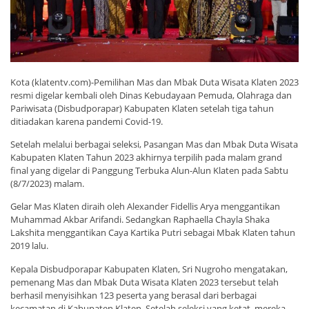
Kota (klatentv.com)-Pemilihan Mas dan Mbak Duta Wisata Klaten 2023
resmi digelar kembali oleh Dinas Kebudayaan Pemuda, Olahraga dan
Pariwisata (Disbudporapar) Kabupaten Klaten setelah tiga tahun
ditiadakan karena pandemi Covid-19.
Setelah melalui berbagai seleksi, Pasangan Mas dan Mbak Duta Wisata
Kabupaten Klaten Tahun 2023 akhirnya terpilih pada malam grand
final yang digelar di Panggung Terbuka Alun-Alun Klaten pada Sabtu
(8/7/2023) malam.
Gelar Mas Klaten diraih oleh Alexander Fidellis Arya menggantikan
Muhammad Akbar Arifandi. Sedangkan Raphaella Chayla Shaka
Lakshita menggantikan Caya Kartika Putri sebagai Mbak Klaten tahun
2019 lalu.
Kepala Disbudporapar Kabupaten Klaten, Sri Nugroho mengatakan,
pemenang Mas dan Mbak Duta Wisata Klaten 2023 tersebut telah
berhasil menyisihkan 123 peserta yang berasal dari berbagai
kecamatan di Kabupaten Klaten. Setelah seleksi yang ketat, mereka