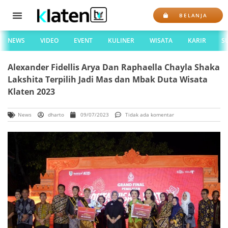
BELANJA
NEWS
VIDEO
EVENT
KULINER
WISATA
KARIR
S
Alexander Fidellis Arya Dan Raphaella Chayla Shaka
Lakshita Terpilih Jadi Mas dan Mbak Duta Wisata
Klaten 2023
News
dharto
09/07/2023
Tidak ada komentar