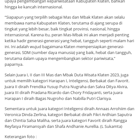
upaya pengembangan kepariwisataan Kabupaten Klaten, bahkan
hingga ke kancah internasional.
“Siapapun yang terpilih sebagai Mas dan Mbak Klaten akan selalu
membawa nama Kabupaten Klaten, terutama di ajang serupa di
tingkat yang lebih besar, baik tingkat provinsi, nasional, hingga
internasional. Karena itu, peran Mas-Mbak ini akan menjadi penting
ketika hadir generasi-generasi yang hebat, tangguh seperti malam hari
ini. Ini adalah wujud bagaimana Klaten mempersiapkan generasi-
generasi, SDM (sumber daya manusia) yang baik, hebat dan tangguh,
terutama dalam upaya mengembangkan sektor pariwisata,”
paparnya.
Selain Juara I, II dan III Mas dan Mbak Duta Wisata Klaten 2023, juga
untuk memilih kategori Harapan I, Inteligensi, Berbakat dan Favorit.
Juara II diraih Frendika Yusup Putra Nugraha dan Salva Ditya Alvira,
juara III diraih Pradana Ricardo dan Chory Fridayanti, serta juara
Harapan I diraih Bagas Nugroho dan Nabilla Putri Clarisya.
Sementara untuk juara kategori Inteligensi diraih Annaas Arrohiim dan
Veronica Dinda Zerlina, kategori Berbakat diraih Fikri Ardhian Saputra
dan Chintia Salsa Maliha, serta juara kategori Favorit diraih Rangga
Reyfasya Firamansyah dan Shafa Andhanie Aurellia. (L Sukamta)
Keterangan foto :