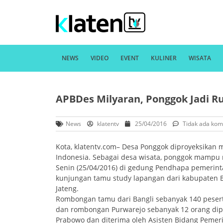
NEWS
VIDEO
EVENT
KULINER
WISATA
APBDes Milyaran, Ponggok Jadi R
News
klatentv
25/04/2016
Tidak ada kom
Kota, klatentv.com– Desa Ponggok diproyeksikan 
Indonesia. Sebagai desa wisata, ponggok mampu m
Senin (25/04/2016) di gedung Pendhapa pemerin
kunjungan tamu study lapangan dari kabupaten B
Jateng.
Rombongan tamu dari Bangli sebanyak 140 pesert
dan rombongan Purwarejo sebanyak 12 orang dip
Prabowo dan diterima oleh Asisten Bidang Pemer