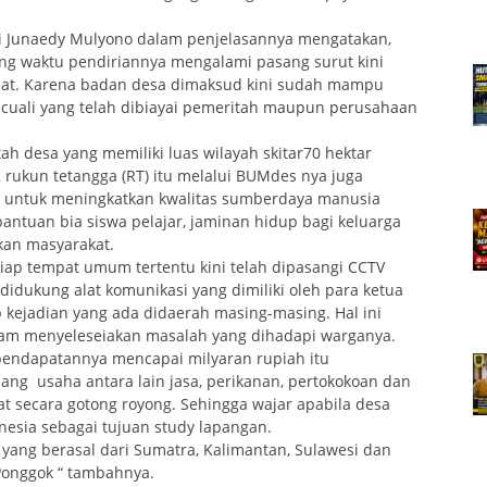
i Junaedy Mulyono dalam penjelasannya mengatakan,
ng waktu pendiriannya mengalami pasang surut kini
pat. Karena badan desa dimaksud kini sudah mampu
cuali yang telah dibiayai pemeritah maupun perusahaan
tah desa yang memiliki luas wilayah skitar70 hektar
rukun tetangga (RT) itu melalui BUMdes nya juga
untuk meningkatkan kwalitas sumberdaya manusia
ntuan bia siswa pelajar, jaminan hidup bagi keluarga
kan masyarakat.
etiap tempat umum tertentu kini telah dipasangi CCTV
idukung alat komunikasi yang dimiliki oleh para ketua
 kejadian yang ada didaerah masing-masing. Hal ini
lam menyeleseiakan masalah yang dihadapi warganya.
pendapatannya mencapai milyaran rupiah itu
ng usaha antara lain jasa, perikanan, pertokokoan dan
at secara gotong royong. Sehingga wajar apabila desa
esia sebagai tujuan study lapangan.
a yang berasal dari Sumatra, Kalimantan, Sulawesi dan
Ponggok “ tambahnya.