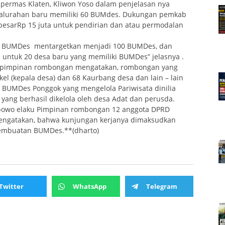
ermas Klaten, Kliwon Yoso dalam penjelasan nya
kalurahan baru memiliki 60 BUMdes. Dukungan pemkab
esarRp 15 juta untuk pendirian dan atau permodalan
 60 BUMDes mentargetkan menjadi 100 BUMDes, dan
 untuk 20 desa baru yang memiliki BUMDes” jelasnya .
aku pimpinan rombongan mengatakan, rombongan yang
el (kepala desa) dan 68 Kaurbang desa dan lain – lain
 BUMDes Ponggok yang mengelola Pariwisata dinilia
 yang berhasil dikelola oleh desa Adat dan perusda.
abowo elaku Pimpinan rombongan 12 anggota DPRD
engatakan, bahwa kunjungan kerjanya dimaksudkan
pembuatan BUMDes.**(dharto)
Twitter
WhatsApp
Telegram