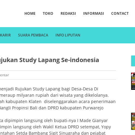
HOME
TOKO
REDAKSI
INFORMASI
CONTACT
KARIR
SUARA PEMBACA
INFO LIPUTAN
ujukan Study Lapang Se-indonesia
entar
menjadi Rujukan Study Lapang bagi Desa-Desa Di
eraup milyaran rupiah dari wisata yang dikelolanya.
tah kabupaten Klaten diselenggarakan acara penerimaan
angli Propinsi Bali dan DPRD kabupaten Purwarejo
a dipimpin langsung oleh bupati-nya I Made Gianyar
impin langsung oleh Wakil Ketua DPRD setempat, Yopy
intahan Setda Bambang Sigit Sinugraha dan pejabat