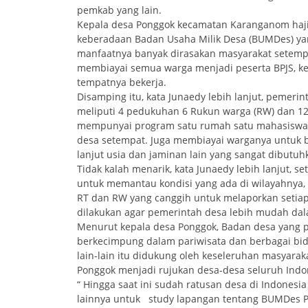
pemkab yang lain.
Kepala desa Ponggok kecamatan Karanganom haj
keberadaan Badan Usaha Milik Desa (BUMDes) ya
manfaatnya banyak dirasakan masyarakat setem
membiayai semua warga menjadi peserta BPJS, ke
tempatnya bekerja.
Disamping itu, kata Junaedy lebih lanjut, pemerin
meliputi 4 pedukuhan 6 Rukun warga (RW) dan 12 
mempunyai program satu rumah satu mahasiswa 
desa setempat. Juga membiayai warganya untuk ba
lanjut usia dan jaminan lain yang sangat dibutuh
Tidak kalah menarik, kata Junaedy lebih lanjut, s
untuk memantau kondisi yang ada di wilayahnya, d
RT dan RW yang canggih untuk melaporkan setiap
dilakukan agar pemerintah desa lebih mudah da
Menurut kepala desa Ponggok, Badan desa yang 
berkecimpung dalam pariwisata dan berbagai bida
lain-lain itu didukung oleh keseleruhan masyarak
Ponggok menjadi rujukan desa-desa seluruh Indon
“ Hingga saat ini sudah ratusan desa di Indonesi
lainnya untuk study lapangan tentang BUMDes 