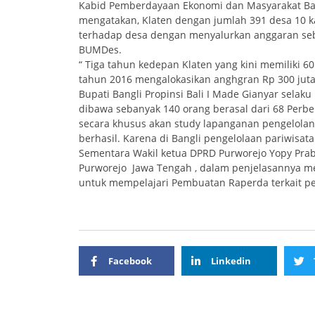
Kabid Pemberdayaan Ekonomi dan Masyarakat Bap
mengatakan, Klaten dengan jumlah 391 desa 10 
terhadap desa dengan menyalurkan anggaran seb
BUMDes.
“ Tiga tahun kedepan Klaten yang kini memiliki
tahun 2016 mengalokasikan anghgran Rp 300 juta
Bupati Bangli Propinsi Bali I Made Gianyar sel
dibawa sebanyak 140 orang berasal dari 68 Perbek
secara khusus akan study lapanganan pengelolan
berhasil. Karena di Bangli pengelolaan pariwisata
Sementara Wakil ketua DPRD Purworejo Yopy Pr
Purworejo Jawa Tengah , dalam penjelasannya m
untuk mempelajari Pembuatan Raperda terkait 
Facebook
Linkedin