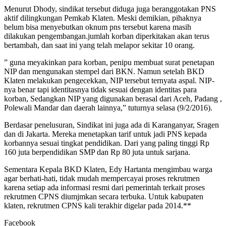
Menurut Dhody, sindikat tersebut diduga juga beranggotakan PNS
aktif dilingkungan Pemkab Klaten. Meski demikian, pihaknya
belum bisa menyebutkan oknum pns tersebut karena masih
dilakukan pengembangan.jumlah korban diperkitakan akan terus
bertambah, dan saat ini yang telah melapor sekitar 10 orang.
” guna meyakinkan para korban, penipu membuat surat penetapan
NIP dan mengunakan stempel dari BKN. Namun setelah BKD
Klaten melakukan pengecekkan, NIP tersebut ternyata aspal. NIP-
nya benar tapi identitasnya tidak sesuai dengan identitas para
korban, Sedangkan NIP yang digunakan berasal dari Aceh, Padang ,
Polewali Mandar dan daerah lainnya,” tuturnya selasa (9/2/2016).
Berdasar penelusuran, Sindikat ini juga ada di Karanganyar, Sragen
dan di Jakarta. Mereka menetapkan tarif untuk jadi PNS kepada
korbannya sesuai tingkat pendidikan. Dari yang paling tinggi Rp
160 juta berpendidikan SMP dan Rp 80 juta untuk sarjana.
Sementara Kepala BKD Klaten, Edy Hartanta mengimbau warga
agar berhati-hati, tidak mudah mempercayai proses rekrutmen
karena setiap ada informasi resmi dari pemerintah terkait proses
rekrutmen CPNS diumjmkan secara terbuka. Untuk kabupaten
klaten, rekrutmen CPNS kali terakhir digelar pada 2014.**
Facebook