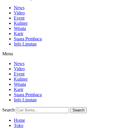
News
Video
Event
Kuliner
Wisata
Karir
Suara Pembaca
Info Liputan
Menu
News
Video
Event
Kuliner
Wisata
Karir
Suara Pembaca
Info Liputan
Search
Search
Home
Toko