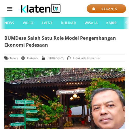
BELANJA
NEWS
VIDEO
EVENT
KULINER
WISATA
KARIR
S
BUMDesa Salah Satu Role Model Pengembangan
Ekonomi Pedesaan
News
klatentv
30/04/2025
Tidak ada komentar