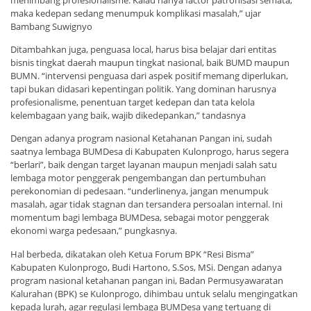
maka kedepan sedang menumpuk komplikasi masalah,” ujar
Bambang Suwignyo
Ditambahkan juga, penguasa local, harus bisa belajar dari entitas
bisnis tingkat daerah maupun tingkat nasional, baik BUMD maupun
BUMN. “intervensi penguasa dari aspek positif memang diperlukan,
tapi bukan didasari kepentingan politik. Yang dominan harusnya
profesionalisme, penentuan target kedepan dan tata kelola
kelembagaan yang baik, wajib dikedepankan,” tandasnya
Dengan adanya program nasional Ketahanan Pangan ini, sudah
saatnya lembaga BUMDesa di Kabupaten Kulonprogo, harus segera
“berlari”, baik dengan target layanan maupun menjadi salah satu
lembaga motor penggerak pengembangan dan pertumbuhan
perekonomian di pedesaan. “underlinenya, jangan menumpuk
masalah, agar tidak stagnan dan tersandera persoalan internal. Ini
momentum bagi lembaga BUMDesa, sebagai motor penggerak
ekonomi warga pedesaan,” pungkasnya.
Hal berbeda, dikatakan oleh Ketua Forum BPK “Resi Bisma”
Kabupaten Kulonprogo, Budi Hartono, S.Sos, MSi. Dengan adanya
program nasional ketahanan pangan ini, Badan Permusyawaratan
Kalurahan (BPK) se Kulonprogo, dihimbau untuk selalu mengingatkan
kepada lurah, agar regulasi lembaga BUMDesa yang tertuang di