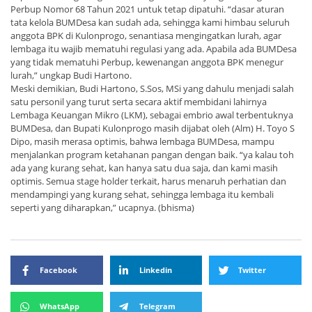
Perbup Nomor 68 Tahun 2021 untuk tetap dipatuhi. “dasar aturan
tata kelola BUMDesa kan sudah ada, sehingga kami himbau seluruh
anggota BPK di Kulonprogo, senantiasa mengingatkan lurah, agar
lembaga itu wajib mematuhi regulasi yang ada. Apabila ada BUMDesa
yang tidak mematuhi Perbup, kewenangan anggota BPK menegur
lurah,” ungkap Budi Hartono.
Meski demikian, Budi Hartono, S.Sos, MSi yang dahulu menjadi salah
satu personil yang turut serta secara aktif membidani lahirnya
Lembaga Keuangan Mikro (LKM), sebagai embrio awal terbentuknya
BUMDesa, dan Bupati Kulonprogo masih dijabat oleh (Alm) H. Toyo S
Dipo, masih merasa optimis, bahwa lembaga BUMDesa, mampu
menjalankan program ketahanan pangan dengan baik. “ya kalau toh
ada yang kurang sehat, kan hanya satu dua saja, dan kami masih
optimis. Semua stage holder terkait, harus menaruh perhatian dan
mendampingi yang kurang sehat, sehingga lembaga itu kembali
seperti yang diharapkan,” ucapnya. (bhisma)
Facebook
Linkedin
Twitter
WhatsApp
Telegram