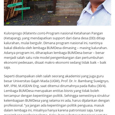
Kulonprogo (Klatentv.com)-Program nasional Ketahanan Pangan
(Ketapang), yang mendapatkan support dari dana desa (DD) ditiap
kalurahan, mulai bergulir. Dimana program nasional ini, nantinya
bakal dikelola oleh lembaga BUMDesa dimasing – masing kalurahan.
Adanya program ini, diharapkan lembaga BUMDesa benar – benar
menjadi salah satu role model pengembangan dan pertumbuhan
ekonomi pedesaan, disaat makro ekonomi sedang tidak baik – baik
saja.
Seperti disampaikan oleh salah seorang akademisi yang juga guru
besar Universitas Gajah Mada (UGM), Prof. Dr. Ir. Bambang Suwignyo,
MP, IPM, M.ASEAN Eng, saat ditemui dirumahnya pada Rabu (30/4).
Lembaga BUMDesa merupakan entitas bisnis yang tidak boleh
tercampur dengan kepentingan politik. Sehingga semestinya struktur
kelembagaan BUMDesa yang selama ini ada, harus dijalankan dengan
professional. “ya jangan ada kepentingan politik penguasa, masuk
dalam lembaga ini, misalnya hanya karena patronisasi saja, tanpa
menimbang profesionalisme. Kalau hanya factor patronisasi semata,