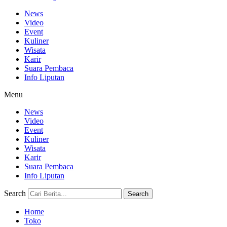
News
Video
Event
Kuliner
Wisata
Karir
Suara Pembaca
Info Liputan
Menu
News
Video
Event
Kuliner
Wisata
Karir
Suara Pembaca
Info Liputan
Search
Search
Home
Toko