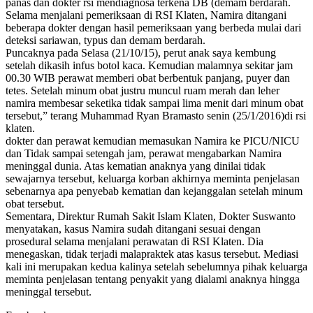
panas dan dokter rsi mendiagnosa terkena DB (demam berdarah.
Selama menjalani pemeriksaan di RSI Klaten, Namira ditangani
beberapa dokter dengan hasil pemeriksaan yang berbeda mulai dari
deteksi sariawan, typus dan demam berdarah.
Puncaknya pada Selasa (21/10/15), perut anak saya kembung
setelah dikasih infus botol kaca. Kemudian malamnya sekitar jam
00.30 WIB perawat memberi obat berbentuk panjang, puyer dan
tetes. Setelah minum obat justru muncul ruam merah dan leher
namira membesar seketika tidak sampai lima menit dari minum obat
tersebut,” terang Muhammad Ryan Bramasto senin (25/1/2016)di rsi
klaten.
dokter dan perawat kemudian memasukan Namira ke PICU/NICU
dan Tidak sampai setengah jam, perawat mengabarkan Namira
meninggal dunia. Atas kematian anaknya yang dinilai tidak
sewajarnya tersebut, keluarga korban akhirnya meminta penjelasan
sebenarnya apa penyebab kematian dan kejanggalan setelah minum
obat tersebut.
Sementara, Direktur Rumah Sakit Islam Klaten, Dokter Suswanto
menyatakan, kasus Namira sudah ditangani sesuai dengan
prosedural selama menjalani perawatan di RSI Klaten. Dia
menegaskan, tidak terjadi malapraktek atas kasus tersebut. Mediasi
kali ini merupakan kedua kalinya setelah sebelumnya pihak keluarga
meminta penjelasan tentang penyakit yang dialami anaknya hingga
meninggal tersebut.