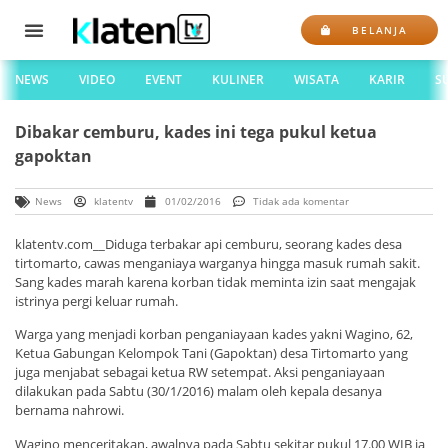
BELANJA
NEWS
VIDEO
EVENT
KULINER
WISATA
KARIR
S
Dibakar cemburu, kades ini tega pukul ketua
gapoktan
News
klatentv
01/02/2016
Tidak ada komentar
klatentv.com__Diduga terbakar api cemburu, seorang kades desa
tirtomarto, cawas menganiaya warganya hingga masuk rumah sakit.
Sang kades marah karena korban tidak meminta izin saat mengajak
istrinya pergi keluar rumah.
Warga yang menjadi korban penganiayaan kades yakni Wagino, 62,
Ketua Gabungan Kelompok Tani (Gapoktan) desa Tirtomarto yang
juga menjabat sebagai ketua RW setempat. Aksi penganiayaan
dilakukan pada Sabtu (30/1/2016) malam oleh kepala desanya
bernama nahrowi.
Wagino menceritakan, awalnya pada Sabtu sekitar pukul 17.00 WIB ia