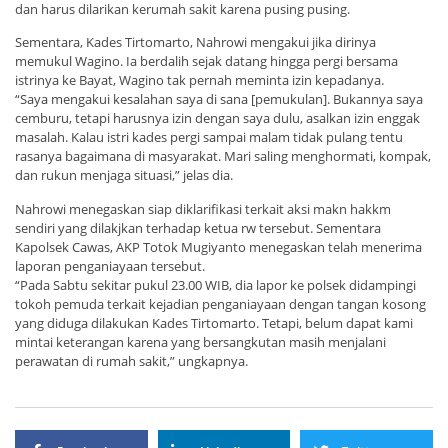
dan harus dilarikan kerumah sakit karena pusing pusing.
Sementara, Kades Tirtomarto, Nahrowi mengakui jika dirinya
memukul Wagino. Ia berdalih sejak datang hingga pergi bersama
istrinya ke Bayat, Wagino tak pernah meminta izin kepadanya.
“Saya mengakui kesalahan saya di sana [pemukulan]. Bukannya saya
cemburu, tetapi harusnya izin dengan saya dulu, asalkan izin enggak
masalah. Kalau istri kades pergi sampai malam tidak pulang tentu
rasanya bagaimana di masyarakat. Mari saling menghormati, kompak,
dan rukun menjaga situasi,” jelas dia.
Nahrowi menegaskan siap diklarifikasi terkait aksi makn hakkm
sendiri yang dilakjkan terhadap ketua rw tersebut. Sementara
Kapolsek Cawas, AKP Totok Mugiyanto menegaskan telah menerima
laporan penganiayaan tersebut.
“Pada Sabtu sekitar pukul 23.00 WIB, dia lapor ke polsek didampingi
tokoh pemuda terkait kejadian penganiayaan dengan tangan kosong
yang diduga dilakukan Kades Tirtomarto. Tetapi, belum dapat kami
mintai keterangan karena yang bersangkutan masih menjalani
perawatan di rumah sakit,” ungkapnya.