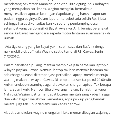
mendatangi Sekretaris Manajer Gapoktan Tirto Agung, Anik Rohayati,
yang merupakan istri kades. Wagino mengaku bermaksud
menyelesaikan laporan keuangan Gapoktan yang harus dilaporkan
pada minggu paginya. Dalam laporan tersebut ada selisih Rp. 1 juta
sehingga harus dikonsultasikan ke seorang pendamping desa
setempat yang berdomisili di Bayat. Awalnya, Anik berniat berangkat
sendiri ke Bayat mengendarai sepeda motor lantaran suaminya tak di
rumah.
“Ada tiga orang yang ke Bayat yakni sopir, saya dan Bu Anik dengan
naik mobil pick up,” kata Wagino saat ditemui di RSI Cawas, Senin
(1/2/2016).
Dalam perjalanan pulang, mereka mampir ke jasa perbaikan laptop di
wilayah Jagalan, Cawas. Namun, laptop tak bisa menyala lantaran tak
ada charger. Seusai di tempat jasa perbaikan laptop, mereka menuju
warung makan di wilayah Cawas. Di tempat itu, sekitar pukul 20.00 wib
Anik menelepon suaminya agar dibawakan charger laptop. Tak berapa
lama, suami Anik, Nahrowi tiba di warung makan. Berniat menyapa
Nahrowi, Wagino justru mendapat bogem mentah sang kades hingga
dua kali djbagian wajahnya. Sementara, sopir pick up yang hendak
melerai juga tak luput dari amukan kades nahrowi.
Akibat pemukulan, wagino mengalami luka memar dibagian wajahnya