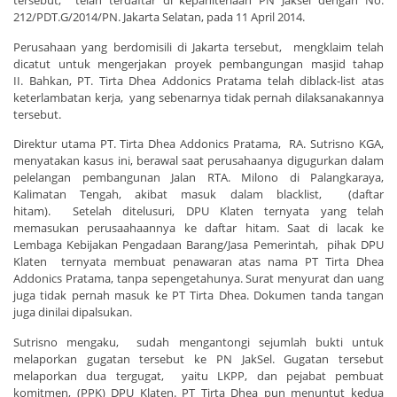
tersebut, telah terdaftar di kepaniteriaan PN Jaksel dengan No.
212/PDT.G/2014/PN. Jakarta Selatan, pada 11 April 2014.
Perusahaan yang berdomisili di Jakarta tersebut, mengklaim telah
dicatut untuk mengerjakan proyek pembangungan masjid tahap
II. Bahkan, PT. Tirta Dhea Addonics Pratama telah diblack-list atas
keterlambatan kerja, yang sebenarnya tidak pernah dilaksanakannya
tersebut.
Direktur utama PT. Tirta Dhea Addonics Pratama, RA. Sutrisno KGA,
menyatakan kasus ini, berawal saat perusahaanya digugurkan dalam
pelelangan pembangunan Jalan RTA. Milono di Palangkaraya,
Kalimatan Tengah, akibat masuk dalam blacklist, (daftar
hitam). Setelah ditelusuri, DPU Klaten ternyata yang telah
memasukan perusaahaannya ke daftar hitam. Saat di lacak ke
Lembaga Kebijakan Pengadaan Barang/Jasa Pemerintah, pihak DPU
Klaten ternyata membuat penawaran atas nama PT Tirta Dhea
Addonics Pratama, tanpa sepengetahunya. Surat menyurat dan uang
juga tidak pernah masuk ke PT Tirta Dhea. Dokumen tanda tangan
juga dinilai dipalsukan.
Sutrisno mengaku, sudah mengantongi sejumlah bukti untuk
melaporkan gugatan tersebut ke PN JakSel. Gugatan tersebut
melaporkan dua tergugat, yaitu LKPP, dan pejabat pembuat
komitmen, (PPK) DPU Klaten. PT Tirta Dhea pun menuntut kedua