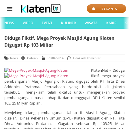
BELANJA
NEWS
VIDEO
EVENT
KULINER
WISATA
KARIR
S
Diduga Fiktif, Mega Proyek Masjid Agung Klaten
Digugat Rp 103 Miliar
News
klatentv
21/04/2014
Tidak ada komentar
KlatenNet – Diduga
fiktif, mega proyek
pembangunan Masjid Agung di Klaten, digugat oleh PT Tirta Dhea
Addonics Pratama. Perusahaan yang berdomisili di Jakarta
tersebut, mengklaim telah dicatut untuk mengerjakan proyek
pembangungan masjid tahap II, dan menggugat DPU Klaten senilai
103, 25 Milyar Rupiah.
Menjelang lelang pembangunan tahap II Masjid Agung Klaten
digelar, Dinas Pekerjaan Umum (DPU) Klaten digugat oleh PT. Tirta
Dhea Addonics Pratama. Gugatan sebesar Rp 103,25 Miliar