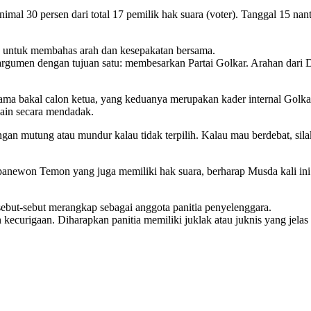
imal 30 persen dari total 17 pemilik hak suara (voter). Tanggal 15 nan
a untuk membahas arah dan kesepakatan bersama.
u argumen dengan tujuan satu: membesarkan Partai Golkar. Arahan dar
a nama bakal calon ketua, yang keduanya merupakan kader internal Go
ain secara mendadak.
an mutung atau mundur kalau tidak terpilih. Kalau mau berdebat, sil
apanewon Temon yang juga memiliki hak suara, berharap Musda kali i
sebut-sebut merangkap sebagai anggota panitia penyelenggara.
kecurigaan. Diharapkan panitia memiliki juklak atau juknis yang jelas