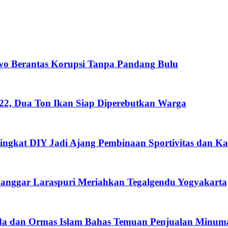
wo Berantas Korupsi Tanpa Pandang Bulu
222, Dua Ton Ikan Siap Diperebutkan Warga
ngkat DIY Jadi Ajang Pembinaan Sportivitas dan Kar
nggar Laraspuri Meriahkan Tegalgendu Yogyakarta
imda dan Ormas Islam Bahas Temuan Penjualan Minum