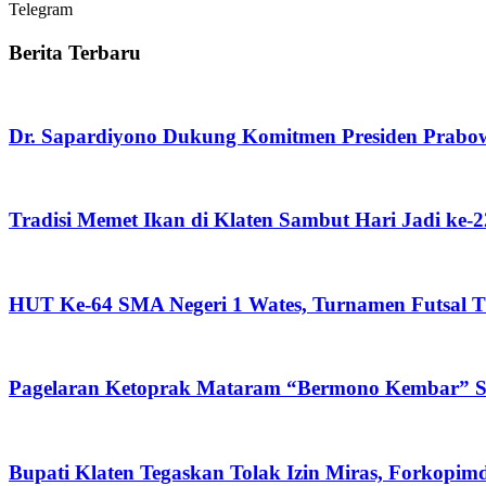
Telegram
Berita Terbaru
Dr. Sapardiyono Dukung Komitmen Presiden Prabo
Tradisi Memet Ikan di Klaten Sambut Hari Jadi ke-
HUT Ke-64 SMA Negeri 1 Wates, Turnamen Futsal Ti
Pagelaran Ketoprak Mataram “Bermono Kembar” Sa
Bupati Klaten Tegaskan Tolak Izin Miras, Forkop