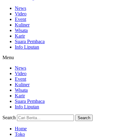
News
Video
Event
Kuliner
Wisata
Karir
Suara Pembaca
Info Liputan
Menu
News
Video
Event
Kuliner
Wisata
Karir
Suara Pembaca
Info Liputan
Search
Search
Home
Toko