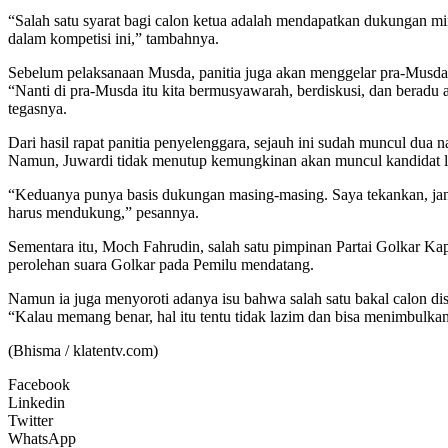
“Salah satu syarat bagi calon ketua adalah mendapatkan dukungan min
dalam kompetisi ini,” tambahnya.
Sebelum pelaksanaan Musda, panitia juga akan menggelar pra-Musd
“Nanti di pra-Musda itu kita bermusyawarah, berdiskusi, dan berad
tegasnya.
Dari hasil rapat panitia penyelenggara, sejauh ini sudah muncul du
Namun, Juwardi tidak menutup kemungkinan akan muncul kandidat l
“Keduanya punya basis dukungan masing-masing. Saya tekankan, jang
harus mendukung,” pesannya.
Sementara itu, Moch Fahrudin, salah satu pimpinan Partai Golkar K
perolehan suara Golkar pada Pemilu mendatang.
Namun ia juga menyoroti adanya isu bahwa salah satu bakal calon di
“Kalau memang benar, hal itu tentu tidak lazim dan bisa menimbulkan 
(Bhisma / klatentv.com)
Facebook
Linkedin
Twitter
WhatsApp