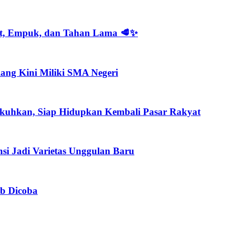
at, Empuk, dan Tahan Lama 🥩✨
ang Kini Miliki SMA Negeri
kuhkan, Siap Hidupkan Kembali Pasar Rakyat
si Jadi Varietas Unggulan Baru
ib Dicoba