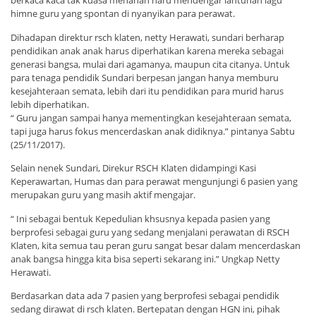
berkaca kaca tak kuasa menahan haru mendengar lantunan lagu
himne guru yang spontan di nyanyikan para perawat.
Dihadapan direktur rsch klaten, netty Herawati, sundari berharap
pendidikan anak anak harus diperhatikan karena mereka sebagai
generasi bangsa, mulai dari agamanya, maupun cita citanya. Untuk
para tenaga pendidik Sundari berpesan jangan hanya memburu
kesejahteraan semata, lebih dari itu pendidikan para murid harus
lebih diperhatikan.
“ Guru jangan sampai hanya mementingkan kesejahteraan semata,
tapi juga harus fokus mencerdaskan anak didiknya.” pintanya Sabtu
(25/11/2017).
Selain nenek Sundari, Direkur RSCH Klaten didampingi Kasi
Keperawartan, Humas dan para perawat mengunjungi 6 pasien yang
merupakan guru yang masih aktif mengajar.
“ Ini sebagai bentuk Kepedulian khsusnya kepada pasien yang
berprofesi sebagai guru yang sedang menjalani perawatan di RSCH
Klaten, kita semua tau peran guru sangat besar dalam mencerdaskan
anak bangsa hingga kita bisa seperti sekarang ini.” Ungkap Netty
Herawati.
Berdasarkan data ada 7 pasien yang berprofesi sebagai pendidik
sedang dirawat di rsch klaten. Bertepatan dengan HGN ini, pihak