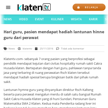
BELANJA
NEWS
VIDEO
EVENT
KULINER
WISATA
KARIR
S
Hari guru, pasien mendapat hadiah lantunan hinne
guru dari perawat
News
klatentv
25/11/2016
Tidak ada komentar
Klatentv.com- sebanyak 7 orang pasien yang berprofesi sebagai
pendidik mendapat kejutan dari civitas hospitality rumah sakit Cakra
Husada klaten. Bertepatan dengan hari guru, pahlawan tanpa tanda
jasa yang terbaring di ruang perawatan Rsch klaten tersebut
mendapat hadiah spesial berupa bingkisan batik dari pihak rumah
sakit.
Lantunan hymne guru yang dinyanyikan direktur Rsch Kalteng
beserta para perawat mengalun merdu di salah satu bangsal Rumah
Sakit Cakra Husada Klaten yang di huni Sundari, Pensiunan Guru
Matematika SMA 2 Klaten. Kedua mata Penderita radang liver ini