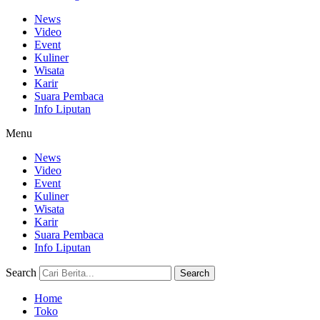
News
Video
Event
Kuliner
Wisata
Karir
Suara Pembaca
Info Liputan
Menu
News
Video
Event
Kuliner
Wisata
Karir
Suara Pembaca
Info Liputan
Search
Search
Home
Toko