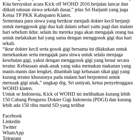
Kita bersyukur acara Kick off WOHD 2016 berjalan lancar dan
diikuti ratusan siswa sekolah dasar,” jelas Sri Harjanti yang juga
Ketua TP PKK Kabupaten Klaten.
Sementara para siswa yang berikrar menjadi dokter kecil berjanji
untuk menggosok gigi dua kali dalam sehari yaitu pagi dan malam
hari sebelum tidur. selain itu mereka juga akan mengajak orang tua
untuk melakukan hal yang sama dengan menggosok gigi dua hari
sekali.
“ikrar dokter kecil serta gosok gigi bersama ini dilakukan untuk
menekankan serta mengajak para siswa untuk selalu menjaga
kesehatan gigi, yakni dengan menggosok gigi yang benar secara
teratur. Kebiasaan anak-anak yang suka memakan makanan yang
manis-manis dan lengket, ditambah lagi kebasaan sikat gigi yang
kurang teratur khususnya pada malam hari berpotensi untuk
merusak gigi anak,” ungkap drg. Sri umiyati, ketua penyelenggara
WOHD klaten.
Untuk se Indonesia, Kick of WOHD ini melibatkan kurang lebih
150 Cabang Pengurus Dokter Gigi Indonesia (PDGI) dan kurang
lebih ada 150 ribu murid SD yang terlibat
Facebook
Linkedin
Twitter
WhatsApp
Telegram