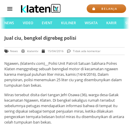
BELANJA
NEWS
VIDEO
EVENT
KULINER
WISATA
KARIR
S
Jual ciu, bengkel digrebeg polisi
News
klatentv
15/04/2016
Tidak ada komentar
Ngawen, (klatentv.com)__Polisi Unit Patroli Satuan Sabhara Polres
Klaten menggrebeg sebuah benngkel motor di kecamatan ngawen
karena menjual puluhan liter miras, kamis (14/4/2016). Dalam
penyisiran, polisi menemukan 25 liter ciu yang disembunyikan dalam
tumpukan ban bekas.
Miras tersebut disita dari tangan Jefri Osawa (36), warga desa Gatak
kecamatan Ngawen, Klaten. Di bengkel sekaligus rumah tersebut
sebelumnya petugas mendapatkan informasi bahwa di tempat itu
sering dipakai sebagai tempat penjualan miras, ketika dilakukan
pengecekan ternyata belasan botol miras itu disembunyikan di antara
celah tumpukan ban bekas.