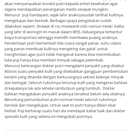
akan menyampaikan kondisi putri kepada enteri kesehatan agar
segera mendapatkan penanganan medis secepat mungkin.
Menurut puji handayani, sejak lahir anaknyasudah terlihat kulitnya
mengelupas dan bersisik. Berbagai upaya pengobatan sudah
dilakukan seperti dirawat di rsu moewardi solo namun meski balita
yang lahir di wonogiri ini masuk dalam BPJS. Keluarganya terbentur
biaya transportasi sehingga memilih membawa pulang anaknya.
Penderitaan putri bertambah bila cuaca sangat panas suhu udara
yang panas membuat kulitnya mengering dan gatal untuk
menghindari agar putri tidak mengaruk karena bisa menimbulkan
luka puji hanya bisa memberi minyak sebagai pelembab.
Menurut keterangan dokter putri mengalami penyakit yang disebut
iktiosis suatu penyakit kulit yang disebabkan gangguan pembentukan
keratin yang ditandai dengan berkurangnya sekresi kelenjar minyak
dan keringat. Seluruh tubuhnya tertutup kulit yang mengeras bahkan
di kepalanya tak ada sehelai rambutpun yang tumbuh. Dokter
bahkan mengatakan penyakit anaknya tersebut belum ada obatnya.
Beruntung pertumbuhan putri normal meski seluruh tubuhnya
bersisik dan mengelupas. Untuk saat ini putri hanya diberi obat
herbal. Puji berharap suatu hari dia mendapat kabar baik dari dokter
spesialis kulit yang selama ini mengobati putrinya.