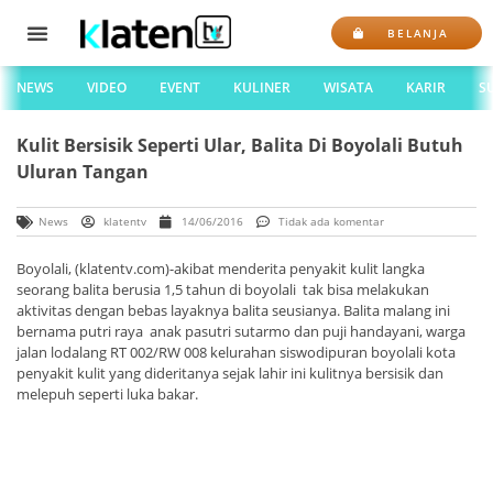
BELANJA
NEWS
VIDEO
EVENT
KULINER
WISATA
KARIR
S
Kulit Bersisik Seperti Ular, Balita Di Boyolali Butuh
Uluran Tangan
News
klatentv
14/06/2016
Tidak ada komentar
Boyolali, (klatentv.com)-akibat menderita penyakit kulit langka
seorang balita berusia 1,5 tahun di boyolali tak bisa melakukan
aktivitas dengan bebas layaknya balita seusianya. Balita malang ini
bernama putri raya anak pasutri sutarmo dan puji handayani, warga
jalan lodalang RT 002/RW 008 kelurahan siswodipuran boyolali kota
penyakit kulit yang dideritanya sejak lahir ini kulitnya bersisik dan
melepuh seperti luka bakar.