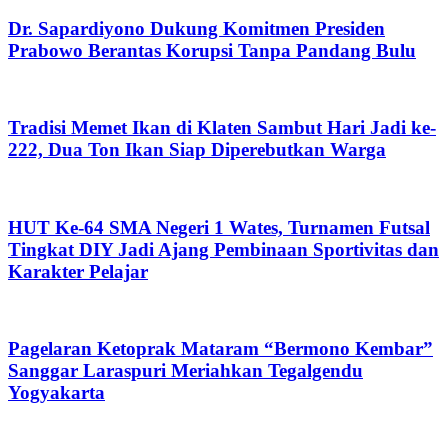
Dr. Sapardiyono Dukung Komitmen Presiden
Prabowo Berantas Korupsi Tanpa Pandang Bulu
Tradisi Memet Ikan di Klaten Sambut Hari Jadi ke-
222, Dua Ton Ikan Siap Diperebutkan Warga
HUT Ke-64 SMA Negeri 1 Wates, Turnamen Futsal
Tingkat DIY Jadi Ajang Pembinaan Sportivitas dan
Karakter Pelajar
Pagelaran Ketoprak Mataram “Bermono Kembar”
Sanggar Laraspuri Meriahkan Tegalgendu
Yogyakarta