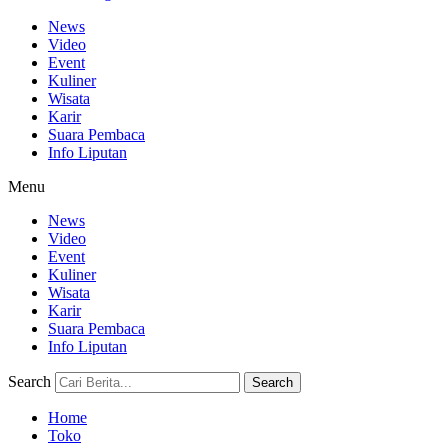
News
Video
Event
Kuliner
Wisata
Karir
Suara Pembaca
Info Liputan
Menu
News
Video
Event
Kuliner
Wisata
Karir
Suara Pembaca
Info Liputan
Search
Search
Home
Toko