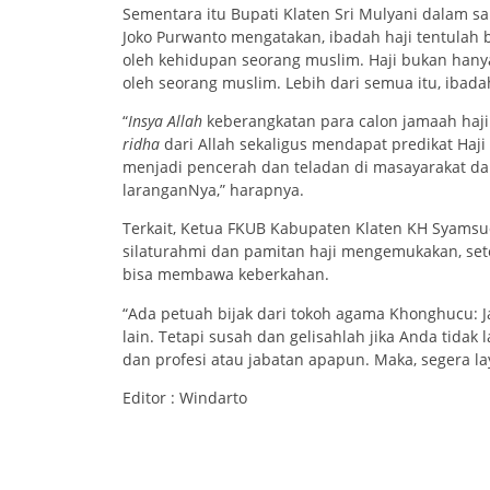
Sementara itu Bupati Klaten Sri Mulyani dalam sa
Joko Purwanto mengatakan, ibadah haji tentulah 
oleh kehidupan seorang muslim. Haji bukan hanya
oleh seorang muslim. Lebih dari semua itu, ibadah
“
Insya Allah
keberangkatan para calon jamaah haj
ridha
dari Allah sekaligus mendapat predikat Haji 
menjadi pencerah dan teladan di masayarakat d
laranganNya,” harapnya.
Terkait, Ketua FKUB Kabupaten Klaten KH Syamsu
silaturahmi dan pamitan haji mengemukakan, set
bisa membawa keberkahan.
“Ada petuah bijak dari tokoh agama Khonghucu: Ja
lain. Tetapi susah dan gelisahlah jika Anda tidak
dan profesi atau jabatan apapun. Maka, segera la
Editor : Windarto