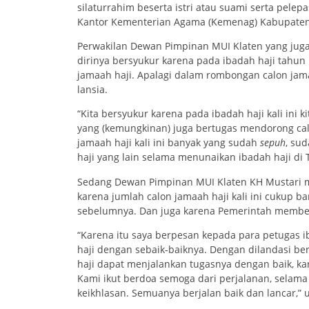
silaturrahim beserta istri atau suami serta pelep
Kantor Kementerian Agama (Kemenag) Kabupaten K
Perwakilan Dewan Pimpinan MUI Klaten yang juga 
dirinya bersyukur karena pada ibadah haji tahun
jamaah haji. Apalagi dalam rombongan calon jamaah
lansia.
“Kita bersyukur karena pada ibadah haji kali ini k
yang (kemungkinan) juga bertugas mendorong calo
jamaah haji kali ini banyak yang sudah
sepuh
, su
haji yang lain selama menunaikan ibadah haji di T
Sedang Dewan Pimpinan MUI Klaten KH Mustari m
karena jumlah calon jamaah haji kali ini cukup b
sebelumnya. Dan juga karena Pemerintah memberik
“Karena itu saya berpesan kepada para petugas 
haji dengan sebaik-baiknya. Dengan dilandasi be
haji dapat menjalankan tugasnya dengan baik, kar
Kami ikut berdoa semoga dari perjalanan, selama
keikhlasan. Semuanya berjalan baik dan lancar,” u