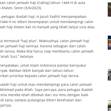
asan calon jamaah haji (Calhaj) tahun 1444 H di aula
laten, Senin (5/6/2023).
petugas ibadah haji, H Jazuli Fadhil menyampaikan,
 1444 H ini diberi kesempatan untuk mendampingi calon
 haji Klaten kali ini banyak yang telah lanjut usia atau
ita termasuk “haji plus”. Maksudnya, calon jamaah haji
n jamaah haji lainnya. Karena sebagian dari calon
dah lansia. Maka kita harus siap membantu calon jamaah
anah Suci,” katanya.
enyatakan, umat Islam Indonesia pantas bersyukur
anyak. Bahkan lebih banyak dari tahun-tahun
an prioritas kepada calon jamaah haji lansia.
ibadah haji untuk mau mendampingi para calon jamaah
rkhitmad pada Allah. Saya percaya, para petugas ibadah
ena mereka telah dibekali dari sisi ilmu dengan baik.
 di sana, sampai pulangnya diberi kesehatan dan
jarnya.