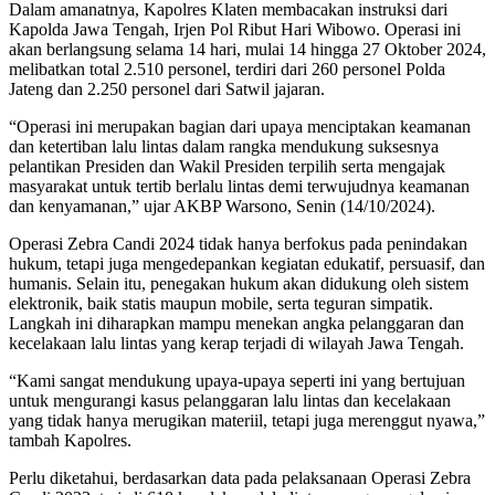
Dalam amanatnya, Kapolres Klaten membacakan instruksi dari
Kapolda Jawa Tengah, Irjen Pol Ribut Hari Wibowo. Operasi ini
akan berlangsung selama 14 hari, mulai 14 hingga 27 Oktober 2024,
melibatkan total 2.510 personel, terdiri dari 260 personel Polda
Jateng dan 2.250 personel dari Satwil jajaran.
“Operasi ini merupakan bagian dari upaya menciptakan keamanan
dan ketertiban lalu lintas dalam rangka mendukung suksesnya
pelantikan Presiden dan Wakil Presiden terpilih serta mengajak
masyarakat untuk tertib berlalu lintas demi terwujudnya keamanan
dan kenyamanan,” ujar AKBP Warsono, Senin (14/10/2024).
Operasi Zebra Candi 2024 tidak hanya berfokus pada penindakan
hukum, tetapi juga mengedepankan kegiatan edukatif, persuasif, dan
humanis. Selain itu, penegakan hukum akan didukung oleh sistem
elektronik, baik statis maupun mobile, serta teguran simpatik.
Langkah ini diharapkan mampu menekan angka pelanggaran dan
kecelakaan lalu lintas yang kerap terjadi di wilayah Jawa Tengah.
“Kami sangat mendukung upaya-upaya seperti ini yang bertujuan
untuk mengurangi kasus pelanggaran lalu lintas dan kecelakaan
yang tidak hanya merugikan materiil, tetapi juga merenggut nyawa,”
tambah Kapolres.
Perlu diketahui, berdasarkan data pada pelaksanaan Operasi Zebra