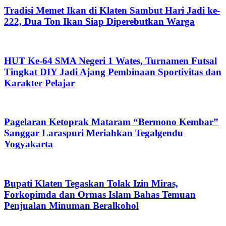
Tradisi Memet Ikan di Klaten Sambut Hari Jadi ke-
222, Dua Ton Ikan Siap Diperebutkan Warga
HUT Ke-64 SMA Negeri 1 Wates, Turnamen Futsal
Tingkat DIY Jadi Ajang Pembinaan Sportivitas dan
Karakter Pelajar
Pagelaran Ketoprak Mataram “Bermono Kembar”
Sanggar Laraspuri Meriahkan Tegalgendu
Yogyakarta
Bupati Klaten Tegaskan Tolak Izin Miras,
Forkopimda dan Ormas Islam Bahas Temuan
Penjualan Minuman Beralkohol