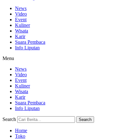
News
Video
Event
Kuliner
Wisata
Karir
Suara Pembaca
Info Liputan
Menu
News
Video
Event
Kuliner
Wisata
Karir
Suara Pembaca
Info Liputan
Search
Search
Home
Toko