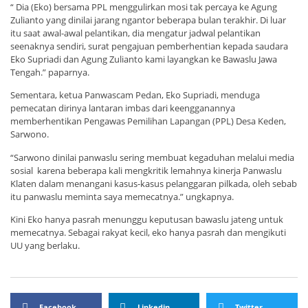
“ Dia (Eko) bersama PPL menggulirkan mosi tak percaya ke Agung
Zulianto yang dinilai jarang ngantor beberapa bulan terakhir. Di luar
itu saat awal-awal pelantikan, dia mengatur jadwal pelantikan
seenaknya sendiri, surat pengajuan pemberhentian kepada saudara
Eko Supriadi dan Agung Zulianto kami layangkan ke Bawaslu Jawa
Tengah.” paparnya.
Sementara, ketua Panwascam Pedan, Eko Supriadi, menduga
pemecatan dirinya lantaran imbas dari keengganannya
memberhentikan Pengawas Pemilihan Lapangan (PPL) Desa Keden,
Sarwono.
“Sarwono dinilai panwaslu sering membuat kegaduhan melalui media
sosial karena beberapa kali mengkritik lemahnya kinerja Panwaslu
Klaten dalam menangani kasus-kasus pelanggaran pilkada, oleh sebab
itu panwaslu meminta saya memecatnya.” ungkapnya.
Kini Eko hanya pasrah menunggu keputusan bawaslu jateng untuk
memecatnya. Sebagai rakyat kecil, eko hanya pasrah dan mengikuti
UU yang berlaku.
Facebook
Linkedin
Twitter