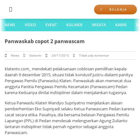
BELANJA
NEWS
VIDEO
EVENT
KULINER
WISATA
KARIR
S
Panwaskab copot 2 panwascam
News
klatentv
24/11/2015
Tidak ada komentar
klatentv.com_ mendekati pelaksanaan coblosan pemilihan kepala
daerah 9 desember 2015, situasi tidak kondusif justru dialami panitya
Pengawas Pemilu (Panwaslu) Klaten. Panwaskab akan memecat dua
anggota Panitia Pengawas Pemilu Kecamatan (Panwascam) Pedan
karena Keduanya dinilai indisipliner dalam menjalankan tugasnya.
Ketua Panwaslu Klaten Wandyo Supriyatno menjelaskan alasan
pemberhentian Eko Supriyadi selaku Ketua Panwascam Pedan karena
cacat secara etika. Pasalnya, dia bersama belasan Pengawas Pemilu
Lapangan (PPL) di Pedan mendesak melengserkan Agung Zulianto
lantaran indisipliner tidak pernah ngantor sebagai anggota
Panwascam.