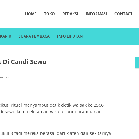
HOME
TOKO
REDAKSI
INFORMASI
CONTACT
KARIR
SUARA PEMBACA
INFO LIPUTAN
 Di Candi Sewu
entar
uti ritual menyambut detik detik waisak ke 2566
ndi sewu komplek taman wisata candi prambanan.
ukul 8 tadi,mereka berasal dari klaten dan sekitarnya