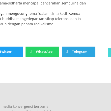
gautama-sidharta mencapai pencerahan sempurna dan
ngan mengusung tema “dalam cinta kasih,semua
 buddha mengedepankan sikap toleransi,dan ia
aruh dengan paham radikalisme.
Twitter
WhatsApp
Telegram
n media konvergensi berbasis