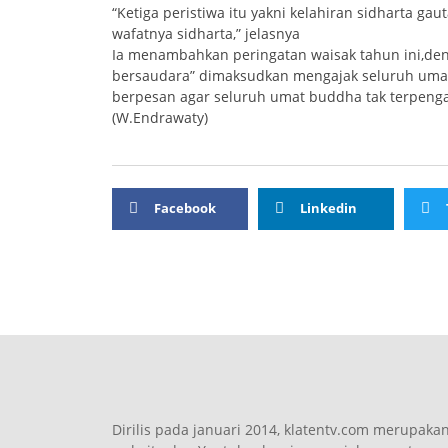
“Ketiga peristiwa itu yakni kelahiran sidharta 
wafatnya sidharta,” jelasnya
Ia menambahkan peringatan waisak tahun ini,de
bersaudara” dimaksudkan mengajak seluruh umat
berpesan agar seluruh umat buddha tak terpeng
(W.Endrawaty)
Facebook
Linkedin
Dirilis pada januari 2014, klatentv.com merupaka