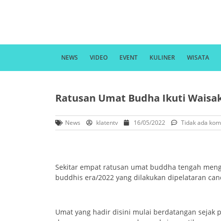
NEWS
VIDEO
EVENT
KULINER
WISATA
Ratusan Umat Budha Ikuti Waisak
News
klatentv
16/05/2022
Tidak ada kom
Sekitar empat ratusan umat buddha tengah mengik
buddhis era/2022 yang dilakukan dipelataran ca
Umat yang hadir disini mulai berdatangan sejak p