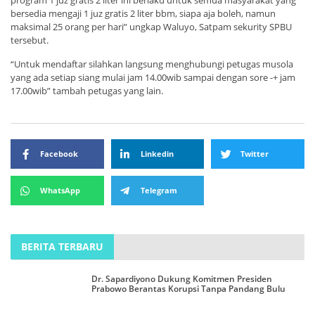
program 1 juz gratis 2 liter ini berlaku untuk semua masyarakat yang
bersedia mengaji 1 juz gratis 2 liter bbm, siapa aja boleh, namun
maksimal 25 orang per hari” ungkap Waluyo, Satpam sekurity SPBU
tersebut.
“Untuk mendaftar silahkan langsung menghubungi petugas musola
yang ada setiap siang mulai jam 14.00wib sampai dengan sore -+ jam
17.00wib” tambah petugas yang lain.
Facebook
Linkedin
Twitter
WhatsApp
Telegram
BERITA TERBARU
Dr. Sapardiyono Dukung Komitmen Presiden
Prabowo Berantas Korupsi Tanpa Pandang Bulu