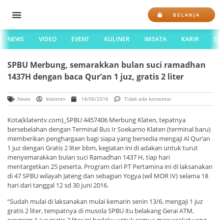
BELANJA
NEWS
VIDEO
EVENT
KULINER
WISATA
KARIR
S
SPBU Merbung, semarakkan bulan suci ramadhan
1437H dengan baca Qur’an 1 juz, gratis 2 liter
News
klatentv
14/06/2016
Tidak ada komentar
Kota(klatentv.com)_SPBU 4457406 Merbung Klaten, tepatnya
bersebelahan dengan Terminal Bus Ir Soekarno Klaten (terminal baru)
memberikan penghargaan bagi siapa yang bersedia mengaji Al Qur’an
1 juz dengan Gratis 2 liter bbm, kegiatan ini di adakan untuk turut
menyemarakkan bulan suci Ramadhan 1437 H, tiap hari
mentargetkan 25 peserta. Program dari PT Pertamina ini di laksanakan
di 47 SPBU wilayah Jateng dan sebagian Yogya (wil MOR IV) selama 18
hari dari tanggal 12 sd 30 juni 2016.
“Sudah mulai di laksanakan mulai kemarin senin 13/6, mengaji 1 juz
gratis 2 liter, tempatnya di musola SPBU itu belakang Gerai ATM,