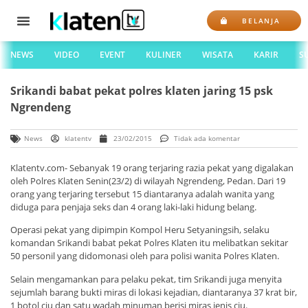
BELANJA
NEWS
VIDEO
EVENT
KULINER
WISATA
KARIR
S
Srikandi babat pekat polres klaten jaring 15 psk
Ngrendeng
News
klatentv
23/02/2015
Tidak ada komentar
Klatentv.com- Sebanyak 19 orang terjaring razia pekat yang digalakan
oleh Polres Klaten Senin(23/2) di wilayah Ngrendeng, Pedan. Dari 19
orang yang terjaring tersebut 15 diantaranya adalah wanita yang
diduga para penjaja seks dan 4 orang laki-laki hidung belang.
Operasi pekat yang dipimpin Kompol Heru Setyaningsih, selaku
komandan Srikandi babat pekat Polres Klaten itu melibatkan sekitar
50 personil yang didomonasi oleh para polisi wanita Polres Klaten.
Selain mengamankan para pelaku pekat, tim Srikandi juga menyita
sejumlah barang bukti miras di lokasi kejadian, diantaranya 37 krat bir,
1 botol ciu dan satu wadah minuman berisi miras jenis ciu.