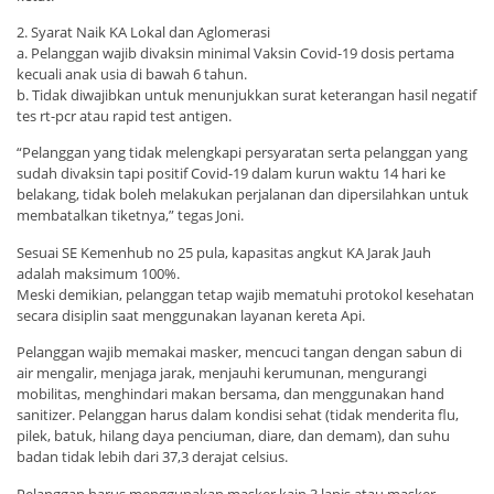
2. Syarat Naik KA Lokal dan Aglomerasi
a. Pelanggan wajib divaksin minimal Vaksin Covid-19 dosis pertama
kecuali anak usia di bawah 6 tahun.
b. Tidak diwajibkan untuk menunjukkan surat keterangan hasil negatif
tes rt-pcr atau rapid test antigen.
“Pelanggan yang tidak melengkapi persyaratan serta pelanggan yang
sudah divaksin tapi positif Covid-19 dalam kurun waktu 14 hari ke
belakang, tidak boleh melakukan perjalanan dan dipersilahkan untuk
membatalkan tiketnya,” tegas Joni.
Sesuai SE Kemenhub no 25 pula, kapasitas angkut KA Jarak Jauh
adalah maksimum 100%.
Meski demikian, pelanggan tetap wajib mematuhi protokol kesehatan
secara disiplin saat menggunakan layanan kereta Api.
Pelanggan wajib memakai masker, mencuci tangan dengan sabun di
air mengalir, menjaga jarak, menjauhi kerumunan, mengurangi
mobilitas, menghindari makan bersama, dan menggunakan hand
sanitizer. Pelanggan harus dalam kondisi sehat (tidak menderita flu,
pilek, batuk, hilang daya penciuman, diare, dan demam), dan suhu
badan tidak lebih dari 37,3 derajat celsius.
Pelanggan harus menggunakan masker kain 3 lapis atau masker