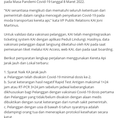
pada Masa Pandemi Covid-19 tanggal 8 Maret 2022.
“KAI senantiasa mengikuti dan mematuhi seluruh ketentuan dari
pemerintah dalam rangka mencegah penyebaran Covid-19 pada
moda transportasi kereta api,” kata VP Public Relations KAI Joni
Martinus.
Untuk validasi data vaksinasi pelanggan, KAI telah mengintegrasikan
ticketing system KAI dengan aplikasi Peduli Lindungi. Hasilnya, data
vaksinasi pelanggan dapat langsung diketahui oleh KAI pada saat
pemesanan tiket melalui KAI Access, web KAI, dan pada saat boarding.
Berikut persyaratan lengkap perjalanan menggunakan Kereta Api
Jarak Jauh dan Lokal terbaru:
1. Syarat Naik KA Jarak Jauh
a. Pelanggan telah divaksin Covid-19 minimal dosis ke-2.
b. Surat keterangan hasil negatif Rapid Test Antigen maksimal 1×24
jam atau RT-PCR 3×24 jam sebelum jadwal keberangkatan
dikhususkan bagi Pelanggan dengan vaksinasi Covid-19 dosis pertama
dan Pelanggan yang tidak/belum divaksin dengan alaan medis
dibuktikan dengan surat keterangan dari rumah sakit pemerintah.
c. Pelanggan dengan usia di bawah 6 tahun syaratnya adalah
didampingi orang tua dan menerapkan protokol kesehatan secara
ketat.