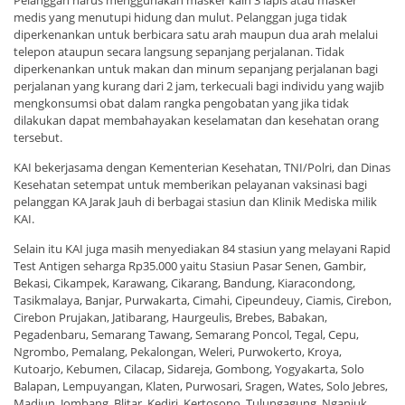
medis yang menutupi hidung dan mulut. Pelanggan juga tidak
diperkenankan untuk berbicara satu arah maupun dua arah melalui
telepon ataupun secara langsung sepanjang perjalanan. Tidak
diperkenankan untuk makan dan minum sepanjang perjalanan bagi
perjalanan yang kurang dari 2 jam, terkecuali bagi individu yang wajib
mengkonsumsi obat dalam rangka pengobatan yang jika tidak
dilakukan dapat membahayakan keselamatan dan kesehatan orang
tersebut.
KAI bekerjasama dengan Kementerian Kesehatan, TNI/Polri, dan Dinas
Kesehatan setempat untuk memberikan pelayanan vaksinasi bagi
pelanggan KA Jarak Jauh di berbagai stasiun dan Klinik Mediska milik
KAI.
Selain itu KAI juga masih menyediakan 84 stasiun yang melayani Rapid
Test Antigen seharga Rp35.000 yaitu Stasiun Pasar Senen, Gambir,
Bekasi, Cikampek, Karawang, Cikarang, Bandung, Kiaracondong,
Tasikmalaya, Banjar, Purwakarta, Cimahi, Cipeundeuy, Ciamis, Cirebon,
Cirebon Prujakan, Jatibarang, Haurgeulis, Brebes, Babakan,
Pegadenbaru, Semarang Tawang, Semarang Poncol, Tegal, Cepu,
Ngrombo, Pemalang, Pekalongan, Weleri, Purwokerto, Kroya,
Kutoarjo, Kebumen, Cilacap, Sidareja, Gombong, Yogyakarta, Solo
Balapan, Lempuyangan, Klaten, Purwosari, Sragen, Wates, Solo Jebres,
Madiun, Jombang, Blitar, Kediri, Kertosono, Tulungagung, Nganjuk,