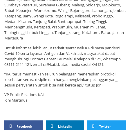
Surabaya Pasarturi, Surabaya Gubeng, Malang, Sidoarjo, Mojokerto,
Babat, Kepanjen, Wonokromo, Wlingi, Bojonegoro, Lamongan, Jember,
Ketapang, Banyuwangi Kota, Rogojampi, Kalisetail, Probolinggo,
Medan, Kisaran, Tanjung Balai, Rantauprapat, Tebing Tinggi,
Mambangmuda, Kertapati, Prabumulih, Muaraenim, Lahat,
Tebingtinggi, Lubuk Linggau, Tanjungkarang, Kotabumi, Baturaja, dan
Martapura
Untuk informasi lebih lanjut terkait syarat naik KA di masa pandemi
Covid-19 serta layanan Antigen dan Vaksinasi, masyarakat dapat
menghubungi Contact Center KAI melalui telepon di 121, WhatsApp
08111-2111-121, email cs@kai.id, atau media sosial KAI121.
“KAI terus memastikan seluruh pelanggan menerapkan protokol
kesehatan secara disiplin dan hanya mengizinkan pelanggan yang
sesuai persyaratan untuk bisa naik kereta api,” tutup Joni.
VP Public Relations KAI
Joni Martinus
Facebook
Linkedin
Twitter