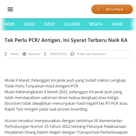
BELANJA
NEWS
VIDEO
EVENT
KULINER
WISATA
KARIR
S
Tak Perlu PCR/ Antigen, Ini Syarat Terbaru Naik KA
News
klatentv
09/03/2022
Tidak ada komentar
Mulai 9 Maret, Pelanggan KA Jarak Jauh yang Sudah Vaksin Lengkap
Tidak Perlu Tunjukkan Hasil Antigen/PCR
Mulai Keberangkatan 9 Maret 2022, pelanggan KA Jarak Jauh yang
telah mendapatkan vaksinasi dosis kedua (lengkap) atau ketiga
(booster) tidak diwajibkan menunjukan hasil negatif tes RT-PCR atau
Rapid Test Antigen pada saat proses boarding.
Aturan tersebut menyesuaikan dengan terbitnya SE Kementerian
Perhubungan Nomor 25 Tahun 2022 tentang Petunjuk Pelaksanaan
Perjalanan Orang Dalam Negeri dengan Transportasi Perkeretaapian